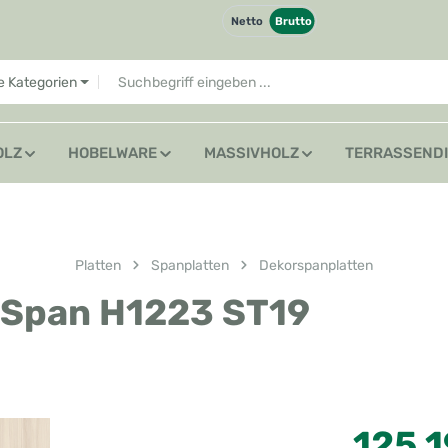
Netto
Brutto
le Kategorien
OLZ
HOBELWARE
MASSIVHOLZ
TERRASSEND
Platten
Spanplatten
Dekorspanplatten
 Span H1223 ST19
Regulärer Preis
125,1