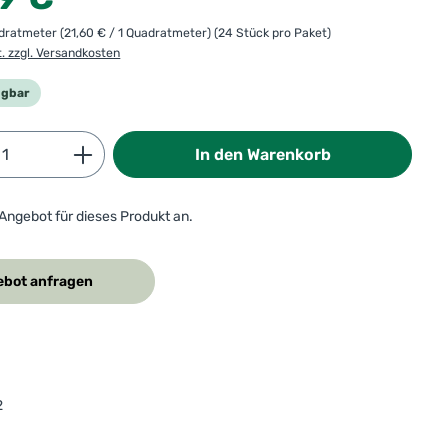
adratmeter
(21,60 € / 1 Quadratmeter)
(24 Stück pro Paket)
t. zzgl. Versandkosten
ügbar
Anzahl: Gib den gewünschten Wert ein od
In den Warenkorb
 Angebot für dieses Produkt an.
bot anfragen
2