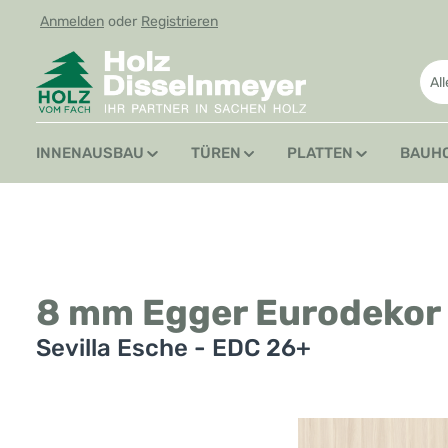
Anmelden
oder
Registrieren
 Hauptinhalt springen
Zur Suche springen
Zur Hauptnavigation springen
Al
INNENAUSBAU
TÜREN
PLATTEN
BAUH
8 mm Egger Eurodekor
Sevilla Esche - EDC 26+
Bildergalerie überspringen