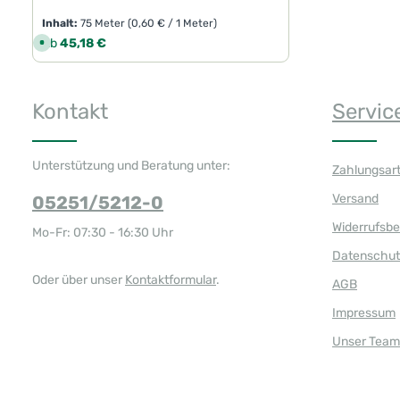
Inhalt:
75 Meter
(0,60 € / 1 Meter)
Regulärer Preis:
Ab
45,18 €
S
o
f
o
r
t
Kontakt
Servic
v
e
r
f
ü
g
Unterstützung und Beratung unter:
Zahlungsar
b
a
r
Versand
05251/5212-0
,
L
i
Widerrufsb
Mo-Fr: 07:30 - 16:30 Uhr
e
f
Datenschut
e
r
z
Oder über unser
Kontaktformular
.
AGB
e
i
t
Impressum
:
1
Unser Team
-
3
T
a
g
e