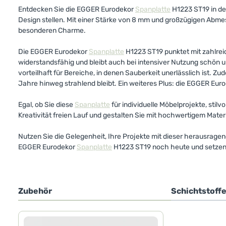
Entdecken Sie die EGGER Eurodekor
Spanplatte
H1223 ST19 in der
Design stellen. Mit einer Stärke von 8 mm und großzügigen Ab
besonderen Charme.
Die EGGER Eurodekor
Spanplatte
H1223 ST19 punktet mit zahlreic
widerstandsfähig und bleibt auch bei intensiver Nutzung schön u
vorteilhaft für Bereiche, in denen Sauberkeit unerlässlich ist. Z
Jahre hinweg strahlend bleibt. Ein weiteres Plus: die EGGER Eur
Egal, ob Sie diese
Spanplatte
für individuelle Möbelprojekte, stil
Kreativität freien Lauf und gestalten Sie mit hochwertigem Mater
Nutzen Sie die Gelegenheit, Ihre Projekte mit dieser herausrage
EGGER Eurodekor
Spanplatte
H1223 ST19 noch heute und setzen 
Zubehör
Schichtstoff
Produktgalerie überspringen