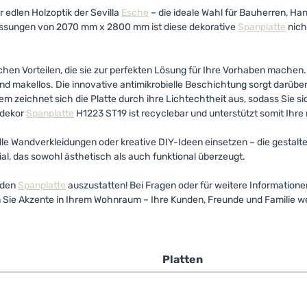
 edlen Holzoptik der Sevilla
Esche
– die ideale Wahl für Bauherren, H
messungen von 2070 mm x 2800 mm ist diese dekorative
Spanplatte
nich
hen Vorteilen, die sie zur perfekten Lösung für Ihre Vorhaben machen. 
nd makellos. Die innovative antimikrobielle Beschichtung sorgt darübe
udem zeichnet sich die Platte durch ihre Lichtechtheit aus, sodass Sie 
odekor
Spanplatte
H1223 ST19 ist recyclebar und unterstützt somit Ihr
volle Wandverkleidungen oder kreative DIY-Ideen einsetzen – die gestal
ial, das sowohl ästhetisch als auch funktional überzeugt.
nden
Spanplatte
auszustatten! Bei Fragen oder für weitere Informationen
Sie Akzente in Ihrem Wohnraum – Ihre Kunden, Freunde und Familie we
e
Platten