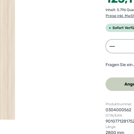
Inhalt:
5.796 Qu
Preise inkl. MwS
Sofort Verf
Produkt 
Fragen Sie ein
Ange
Produktnummer:
0304000562
GTIN/EAN:
901077128175
Länge:
2800 mm