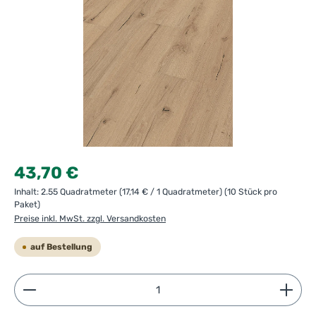
Regulärer Preis:
43,70 €
Inhalt:
2.55 Quadratmeter
(17,14 € / 1 Quadratmeter)
(10 Stück pro
Paket)
Preise inkl. MwSt. zzgl. Versandkosten
auf Bestellung
Produkt Anzahl: Gib den gewünschten Wert ein ode