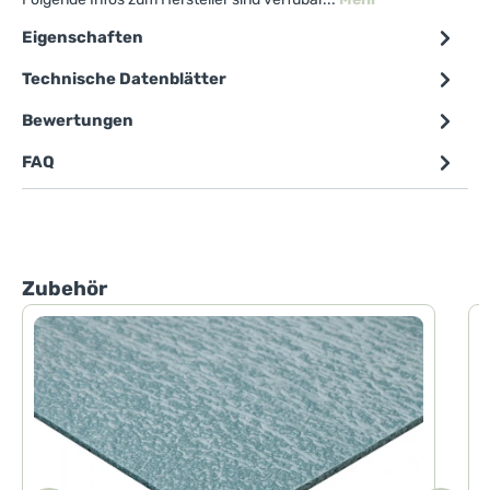
Eigenschaften
Technische Datenblätter
Bewertungen
FAQ
Produktgalerie überspringen
Zubehör
D
E
F
m
F
V
b
k