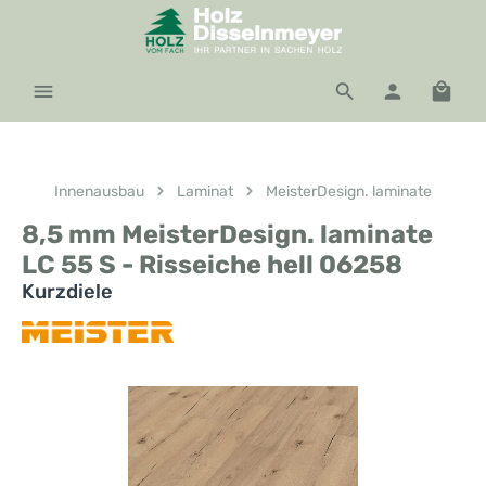
Zum Hauptinhalt springen
Waren
Innenausbau
Laminat
MeisterDesign. laminate
8,5 mm MeisterDesign. laminate
LC 55 S - Risseiche hell 06258
Kurzdiele
Bildergalerie überspringen