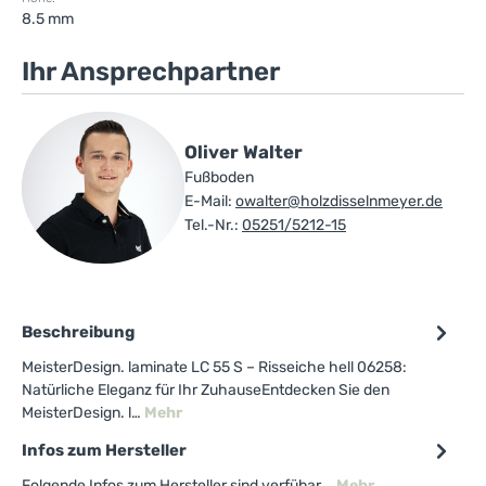
8.5 mm
Ihr Ansprechpartner
Oliver Walter
Fußboden
E-Mail:
owalter@holzdisselnmeyer.de
Tel.-Nr.:
05251/5212-15
Beschreibung
MeisterDesign. laminate LC 55 S – Risseiche hell 06258:
Natürliche Eleganz für Ihr ZuhauseEntdecken Sie den
MeisterDesign. l…
Mehr
Infos zum Hersteller
Folgende Infos zum Hersteller sind verfübar...
Mehr