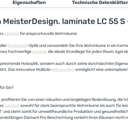
Eigenschaften
Technische Datenblätter
 MeisterDesign. laminate LC 55 S
ges
Laminat
für anspruchsvolle Wohnräume
edler
Nussbaum
-Optik und verwandeln Sie Ihre Wohnräume in ein harmo
eses hochwertige
Laminat
die ideale Grundlage für jeden Raum, egal 
nsprechende Holzoptik, sondern auch durch seine durchdachten Eigensc
t. Das innovative Multiclic-
Klicksystem
ermöglicht eine unkomplizier
für Sie?
h profitieren Sie von einer robusten und langlebigen Bodenlösung, die
das
Laminat
sowohl für stark beanspruchte Wohnräume als auch für le
l“ und steht somit für umweltfreundliche Produktion und gesundheitlic
tandsfähigen Diamant Pro Beschichtung verleiht Ihren Räumen nicht nu