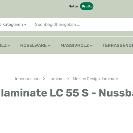
Netto
Brutto
le Kategorien
OLZ
HOBELWARE
MASSIVHOLZ
TERRASSEND
Innenausbau
Laminat
MeisterDesign. laminate
 laminate LC 55 S - Nuss