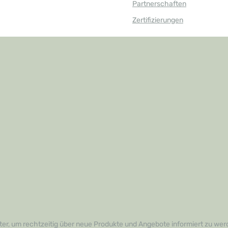
Partnerschaften
.- Schonend für jedes
al für alle Arten von Holz-
Zertifizierungen
s die Schönheit und
es Fußbodens erhalten
fache Anwendung: Spart Zeit
 der Bodenpflege, damit Sie
r die schönen Dinge im Leben
fristiger Schutz:
 Anwendung verbessert die
t Ihrer Fußböden und hält sie
tklassigen Zustand.Mit dem
latex Universal
r wird die Pflege Ihrer
m Kinderspiel. Vertrauen Sie
ität eines namhaften
wie MeisterWerke Schulte
nnen Sie Ihren Böden die
ie verdienen.Greifen Sie jetzt
n Sie frischen Glanz in Ihr
tellen Sie den Dr. Schutz-
rsal Fleckentferner und
die Vorteile strahlender und
böden. Bei Fragen stehen
erzeit gerne zur Verfügung!
er, um rechtzeitig über neue Produkte und Angebote informiert zu wer