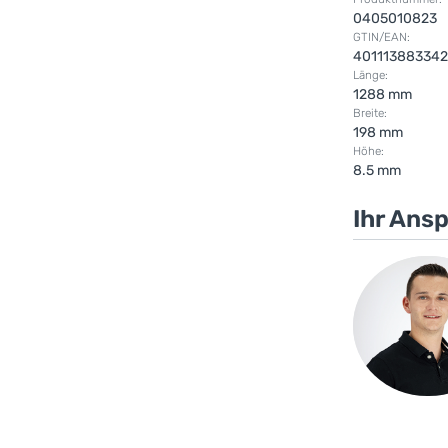
0405010823
GTIN/EAN:
40111388334
Länge:
1288 mm
Breite:
198 mm
Höhe:
8.5 mm
Ihr Ans