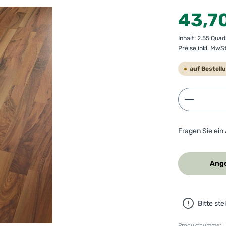
Regulärer Preis
43,7
Inhalt:
2.55 Qua
Preise inkl. MwS
auf Bestell
Produkt 
Fragen Sie ein
Ange
Bitte st
Produktnummer: