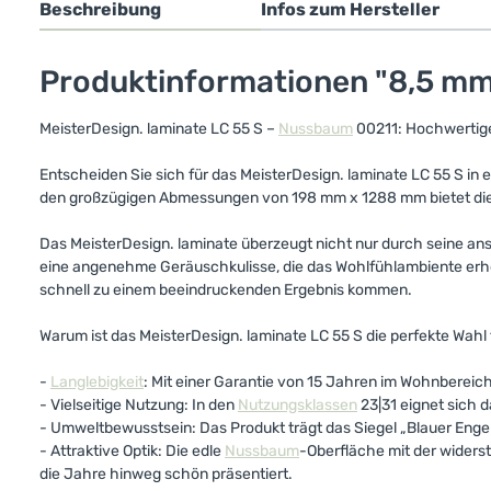
Beschreibung
Infos zum Hersteller
Produktinformationen "8,5 mm
MeisterDesign. laminate LC 55 S –
Nussbaum
00211: Hochwerti
Entscheiden Sie sich für das MeisterDesign. laminate LC 55 S in 
den großzügigen Abmessungen von 198 mm x 1288 mm bietet di
Das MeisterDesign. laminate überzeugt nicht nur durch seine a
eine angenehme Geräuschkulisse, die das Wohlfühlambiente erhöh
schnell zu einem beeindruckenden Ergebnis kommen.
Warum ist das MeisterDesign. laminate LC 55 S die perfekte Wahl 
-
Langlebigkeit
: Mit einer Garantie von 15 Jahren im Wohnbereic
- Vielseitige Nutzung: In den
Nutzungsklassen
23|31 eignet sich 
- Umweltbewusstsein: Das Produkt trägt das Siegel „Blauer Enge
- Attraktive Optik: Die edle
Nussbaum
-Oberfläche mit der widers
die Jahre hinweg schön präsentiert.