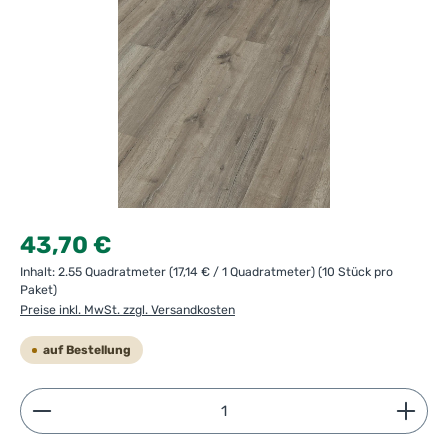
Regulärer Preis:
43,70 €
Inhalt:
2.55 Quadratmeter
(17,14 € / 1 Quadratmeter)
(10 Stück pro
Paket)
Preise inkl. MwSt. zzgl. Versandkosten
auf Bestellung
Produkt Anzahl: Gib den gewünschten Wert ein ode