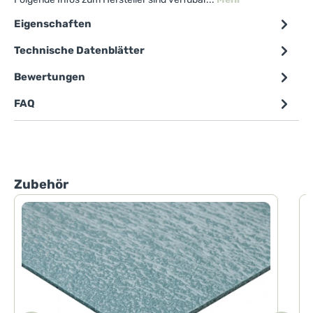
Eigenschaften
Technische Datenblätter
Bewertungen
FAQ
Produktgalerie überspringen
Zubehör
D
E
F
m
F
V
b
k