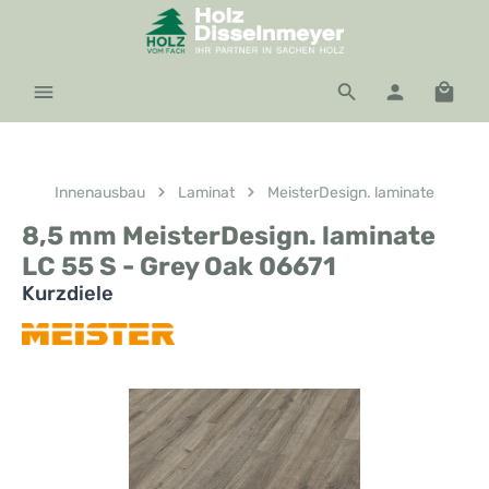
Zum Hauptinhalt springen
Waren
Innenausbau
Laminat
MeisterDesign. laminate
8,5 mm MeisterDesign. laminate
LC 55 S - Grey Oak 06671
Kurzdiele
Bildergalerie überspringen