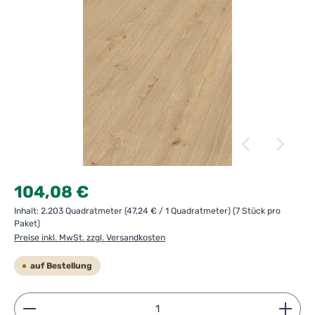
Regulärer Preis:
104,08 €
Inhalt:
2.203 Quadratmeter
(47,24 € / 1 Quadratmeter)
(7 Stück pro
Paket)
Preise inkl. MwSt. zzgl. Versandkosten
auf Bestellung
Produkt Anzahl: Gib den gewünschten Wert ein ode