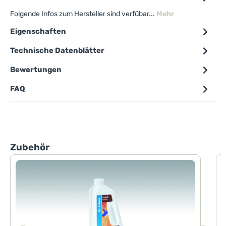
Folgende Infos zum Hersteller sind verfübar...
Mehr
Eigenschaften
Technische Datenblätter
Bewertungen
FAQ
Produktgalerie überspringen
Zubehör
D
D
I
m
B
u