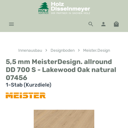
Zum Hauptinhalt springen
Waren
Innenausbau
Designboden
Meister.Design
5,5 mm MeisterDesign. allround
DD 700 S - Lakewood Oak natural
07456
1-Stab (Kurzdiele)
Bildergalerie überspringen