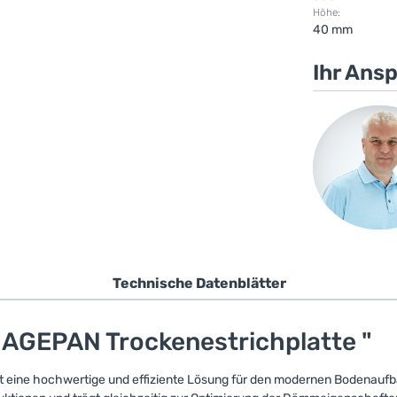
Höhe:
40 mm
Ihr Ans
Technische Datenblätter
AGEPAN Trockenestrichplatte "
eine hochwertige und effiziente Lösung für den modernen Bodenaufbau