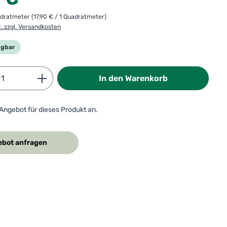
adratmeter
(17,90 € / 1 Quadratmeter)
t. zzgl. Versandkosten
ügbar
Anzahl: Gib den gewünschten Wert ein od
In den Warenkorb
 Angebot für dieses Produkt an.
bot anfragen