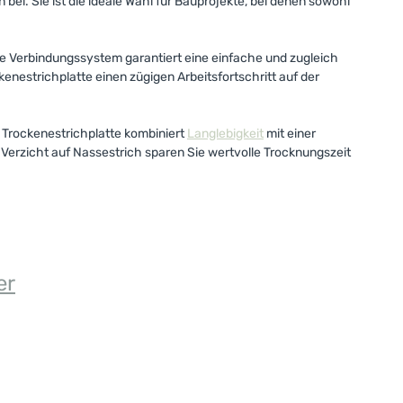
ei. Sie ist die ideale Wahl für Bauprojekte, bei denen sowohl
rte Verbindungssystem garantiert eine einfache und zugleich
nestrichplatte einen zügigen Arbeitsfortschritt auf der
 Trockenestrichplatte kombiniert
Langlebigkeit
mit einer
erzicht auf Nassestrich sparen Sie wertvolle Trocknungszeit
er