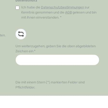
Datenschutz
Ich habe die
Datenschutzbestimmungen
zur
Kenntnis genommen und die
AGB
gelesen und bin
mit ihnen einverstanden.
*
den.
Um weiterzugehen, geben Sie die oben abgebildeten
Zeichen ein
*
Die mit einem Stern (*) markierten Felder sind
Pflichtfelder.