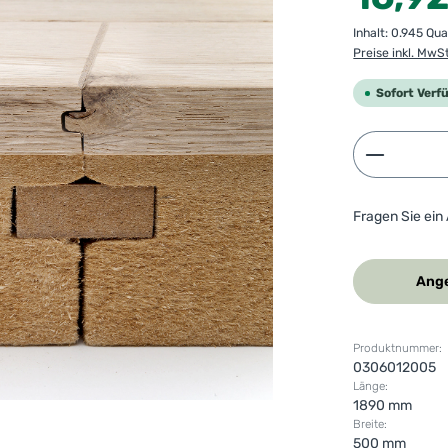
Inhalt:
0.945 Qu
Preise inkl. MwS
Sofort Verf
Produkt 
Fragen Sie ein
Ange
Produktnummer:
0306012005
Länge:
1890 mm
Breite:
500 mm