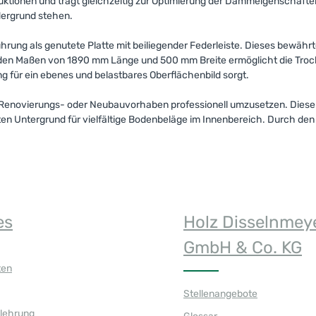
ktionen und trägt gleichzeitig zur Optimierung der Dämmeigenschaften b
dergrund stehen.
führung als genutete Platte mit beiliegender Federleiste. Dieses bewäh
 den Maßen von 1890 mm Länge und 500 mm Breite ermöglicht die Trocke
 für ein ebenes und belastbares Oberflächenbild sorgt.
e Renovierungs- oder Neubauvorhaben professionell umzusetzen. Diese
 Untergrund für vielfältige Bodenbeläge im Innenbereich. Durch den V
es
Holz Disselnmey
GmbH & Co. KG
ten
Stellenangebote
elehrung