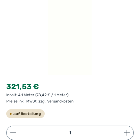
Regulärer Preis:
321,53 €
Inhalt:
4.1 Meter
(78,42 € / 1 Meter)
Preise inkl. MwSt. zzgl. Versandkosten
auf Bestellung
Produkt Anzahl: Gib den gewünschten Wert ein ode