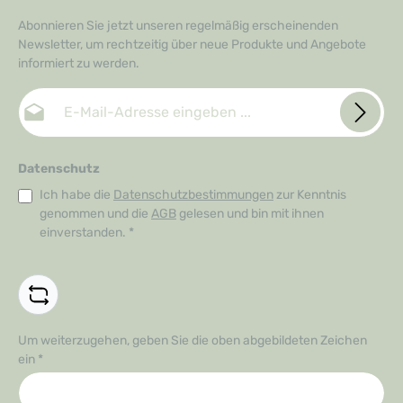
Abonnieren Sie jetzt unseren regelmäßig erscheinenden
Newsletter, um rechtzeitig über neue Produkte und Angebote
informiert zu werden.
E-Mail-Adresse*
Datenschutz
Ich habe die
Datenschutzbestimmungen
zur Kenntnis
genommen und die
AGB
gelesen und bin mit ihnen
einverstanden.
*
Um weiterzugehen, geben Sie die oben abgebildeten Zeichen
ein
*