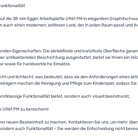
Funktionalität
 auf die 38 mm Egger Arbeitsplatte U961 PM in elegantem Graphitschw
ern auch einen modernen, zeitlosen Look, der in jeden Raum passt und i
genden Eigenschaften. Die abriebfeste und kratzfeste Oberfläche garant
iner antibakteriellen Beschichtung ausgestattet, bietet sie Ihnen ein H
he sowie für handwerkliche Einsätze.
cht und lichtecht, was bedeutet, dass sie den Anforderungen eines akt
Reinigern machen die Reinigung und Pflege zum Kinderspiel, sodass Sie
erstklassige Funktionalität bietet, sondern auch visuell beeindruckt.
te U961 PM zu bereichern!
hrer neuen Basiseinheit zu machen. Kontaktieren Sie uns, um mehr über 
 sondern auch Funktionalität – Sie werden die Entscheidung nicht bereu