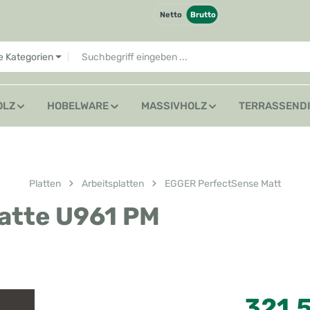
Netto
Brutto
le Kategorien
OLZ
HOBELWARE
MASSIVHOLZ
TERRASSEND
Platten
Arbeitsplatten
EGGER PerfectSense Matt
atte U961 PM
Regulärer Preis
321,