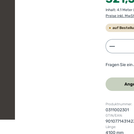
Inhalt:
4.1 Meter
Preise inkl. MwS
auf Bestell
Produkt 
Fragen Sie ein
Ange
Produktnummer:
0311002301
GTIN/EAN:
901077143142
Länge:
4100 mm