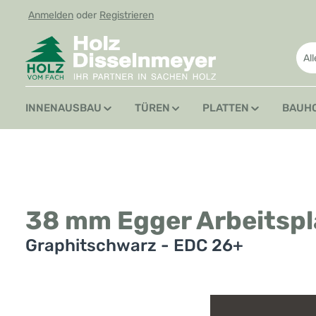
Anmelden
oder
Registrieren
 Hauptinhalt springen
Zur Suche springen
Zur Hauptnavigation springen
Al
INNENAUSBAU
TÜREN
PLATTEN
BAUH
38 mm Egger Arbeitspl
Graphitschwarz - EDC 26+
Bildergalerie überspringen