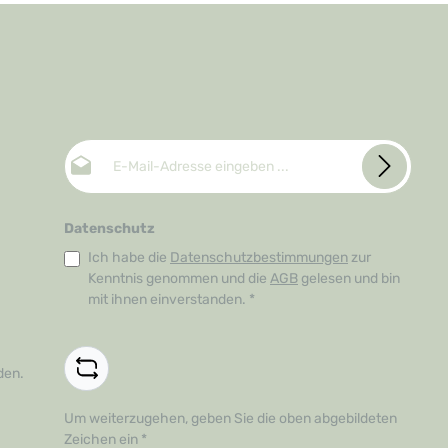
E-Mail-Adresse*
Datenschutz
Ich habe die
Datenschutzbestimmungen
zur
Kenntnis genommen und die
AGB
gelesen und bin
mit ihnen einverstanden.
*
den.
Um weiterzugehen, geben Sie die oben abgebildeten
Zeichen ein
*