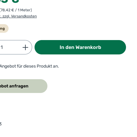
(78,42 € / 1 Meter)
t. zzgl. Versandkosten
ung
Anzahl: Gib den gewünschten Wert ein od
In den Warenkorb
 Angebot für dieses Produkt an.
bot anfragen
3