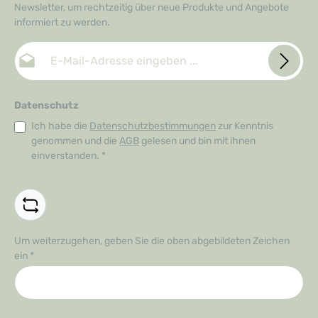
Newsletter, um rechtzeitig über neue Produkte und Angebote
informiert zu werden.
E-Mail-Adresse*
Datenschutz
Ich habe die
Datenschutzbestimmungen
zur Kenntnis
genommen und die
AGB
gelesen und bin mit ihnen
einverstanden.
*
Um weiterzugehen, geben Sie die oben abgebildeten Zeichen
ein
*