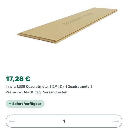
Regulärer Preis:
17,28 €
Inhalt:
1.338 Quadratmeter
(12,91 € / 1 Quadratmeter)
Preise inkl. MwSt. zzgl. Versandkosten
Sofort Verfügbar
Produkt Anzahl: Gib den gewünschten Wert ein ode