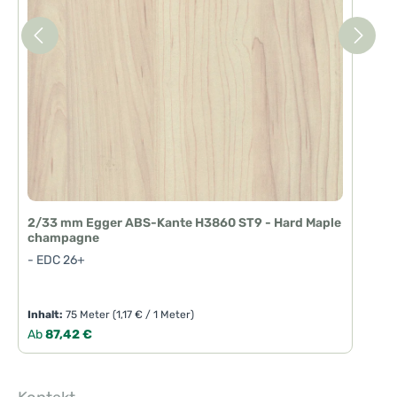
2/33 mm Egger ABS-Kante H3860 ST9 - Hard Maple
champagne
- EDC 26+
Inhalt:
75 Meter
(1,17 € / 1 Meter)
Regulärer Preis:
Ab
87,42 €