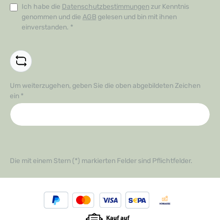
Ich habe die
Datenschutzbestimmungen
zur Kenntnis
genommen und die
AGB
gelesen und bin mit ihnen
einverstanden.
*
Um weiterzugehen, geben Sie die oben abgebildeten Zeichen
ein
*
Die mit einem Stern (*) markierten Felder sind Pflichtfelder.