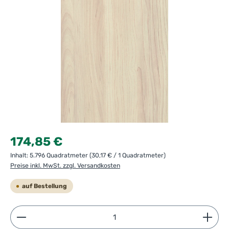
Regulärer Preis:
174,85 €
Inhalt:
5.796 Quadratmeter
(30,17 € / 1 Quadratmeter)
Preise inkl. MwSt. zzgl. Versandkosten
auf Bestellung
Produkt Anzahl: Gib den gewünschten Wert ein ode