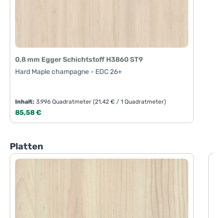
0,8 mm Egger Schichtstoff H3860 ST9
Hard Maple champagne - EDC 26+
Inhalt:
3.996 Quadratmeter
(21,42 € / 1 Quadratmeter)
Regulärer Preis:
85,58 €
Produktgalerie überspringen
Platten
1
H