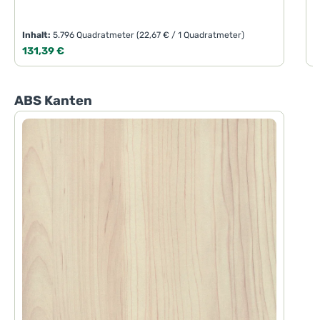
Inhalt:
5.796 Quadratmeter
(22,67 € / 1 Quadratmeter)
I
Regulärer Preis:
R
131,39 €
1
Produktgalerie überspringen
ABS Kanten