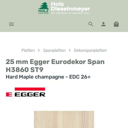
Zum Hauptinhalt springen
Waren
Platten
Spanplatten
Dekorspanplatten
25 mm Egger Eurodekor Span
H3860 ST9
Hard Maple champagne - EDC 26+
Bildergalerie überspringen