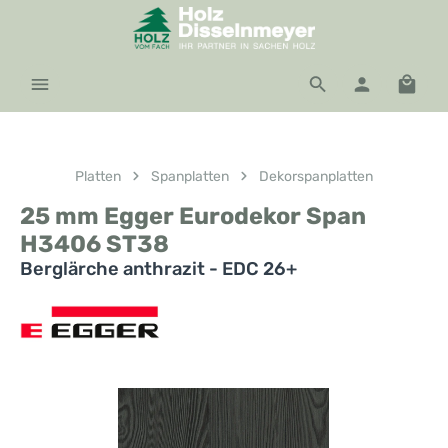
Zum Hauptinhalt springen
Waren
Platten
Spanplatten
Dekorspanplatten
25 mm Egger Eurodekor Span
H3406 ST38
Berglärche anthrazit - EDC 26+
Bildergalerie überspringen