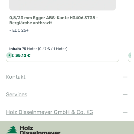
0,8/23 mm Egger ABS-Kante H3406 ST38 -
Berglärche anthrazit
- EDC 26+
Inhalt:
75 Meter
(0,47 € / 1 Meter)
I
Regulärer Preis:
R
Ab
35,12 €
S
S
o
o
f
f
o
o
r
r
t
t
Kontakt
v
v
e
e
r
r
f
f
ü
ü
Services
g
g
b
b
a
a
r
r
,
,
Holz Disselnmeyer GmbH & Co. KG
L
L
i
i
e
e
f
f
e
e
r
r