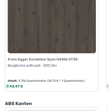
8 mm Egger Eurodekor Span H3406 ST38
Berglärche anthrazit - EDC 26+
Inhalt:
5.796 Quadratmeter
(24,75 € / 1 Quadratmeter)
I
Regulärer Preis:
R
143,47 €
1
S
S
o
o
f
f
o
o
r
r
t
t
Produktgalerie überspringen
ABS Kanten
v
v
e
e
r
r