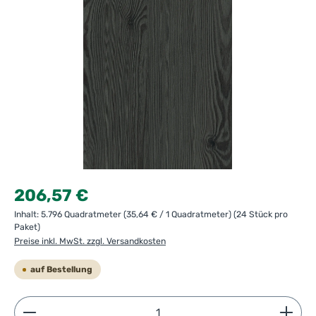
Regulärer Preis:
206,57 €
Inhalt:
5.796 Quadratmeter
(35,64 € / 1 Quadratmeter)
(24 Stück pro
Paket)
Preise inkl. MwSt. zzgl. Versandkosten
auf Bestellung
Produkt Anzahl: Gib den gewünschten Wert ein ode