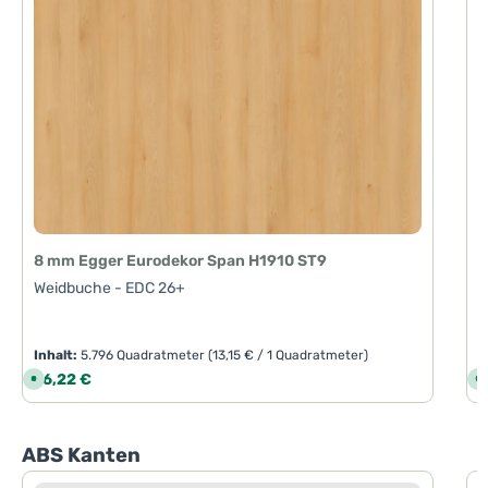
8 mm Egger Eurodekor Span H1910 ST9
Weidbuche - EDC 26+
Inhalt:
5.796 Quadratmeter
(13,15 € / 1 Quadratmeter)
I
Regulärer Preis:
R
76,22 €
9
S
S
o
o
f
f
o
o
r
r
t
t
Produktgalerie überspringen
ABS Kanten
v
v
e
e
r
r