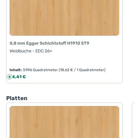
0,8 mm Egger Schichtstoff H1910 ST9
Weidbuche - EDC 26+
Inhalt:
3.996 Quadratmeter
(18,62 € / 1 Quadratmeter)
Regulärer Preis:
74,41 €
S
o
f
o
r
t
Produktgalerie überspringen
Platten
v
e
r
f
1
ü
g
W
b
a
r
,
L