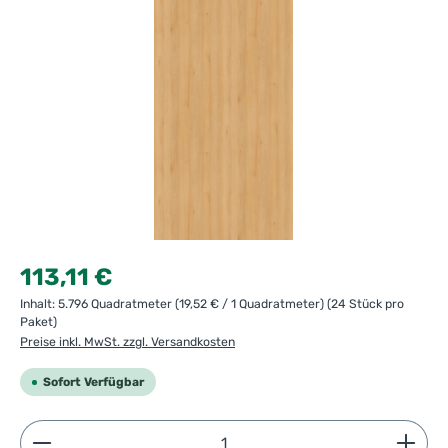
Regulärer Preis:
113,11 €
Inhalt:
5.796 Quadratmeter
(19,52 € / 1 Quadratmeter)
(24 Stück pro
Paket)
Preise inkl. MwSt. zzgl. Versandkosten
Sofort Verfügbar
Produkt Anzahl: Gib den gewünschten Wert ein ode