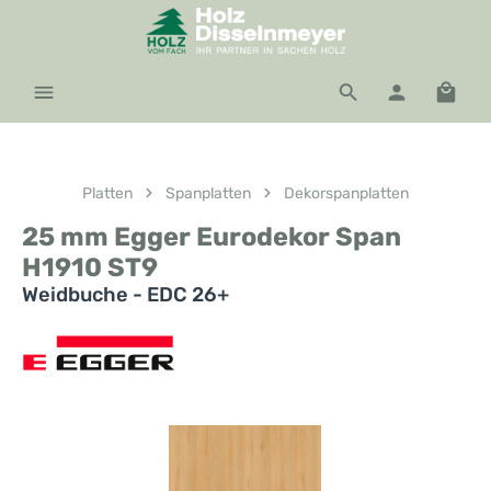
Zum Hauptinhalt springen
Waren
Platten
Spanplatten
Dekorspanplatten
25 mm Egger Eurodekor Span
H1910 ST9
Weidbuche - EDC 26+
Bildergalerie überspringen