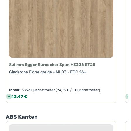
8,6 mm Egger Eurodekor Span H3326 ST28
Gladstone Eiche greige - ML03 - EDC 26+
Inhalt:
5.796 Quadratmeter
(24,75 € / 1 Quadratmeter)
I
Regulärer Preis:
R
143,47 €
1
S
S
o
o
f
f
o
o
r
r
t
t
Produktgalerie überspringen
ABS Kanten
v
v
e
e
r
r
f
f