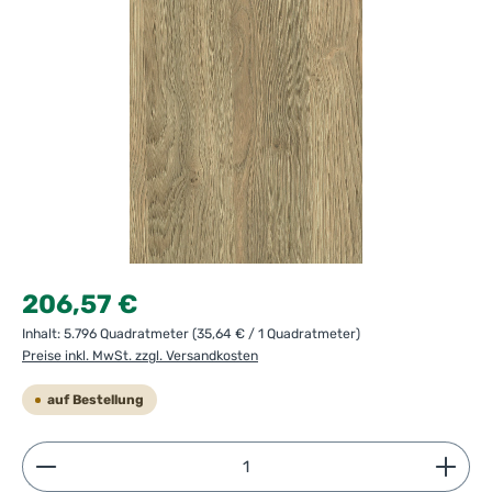
Regulärer Preis:
206,57 €
Inhalt:
5.796 Quadratmeter
(35,64 € / 1 Quadratmeter)
Preise inkl. MwSt. zzgl. Versandkosten
auf Bestellung
Produkt Anzahl: Gib den gewünschten Wert ein ode