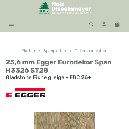
Zum Hauptinhalt springen
Waren
Platten
Spanplatten
Dekorspanplatten
25,6 mm Egger Eurodekor Span
H3326 ST28
Gladstone Eiche greige - EDC 26+
Bildergalerie überspringen