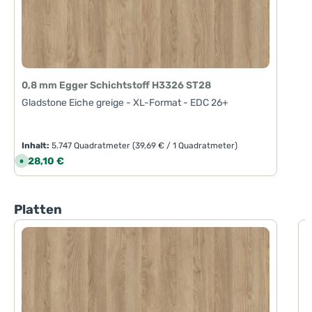
0,8 mm Egger Schichtstoff H3326 ST28
Gladstone Eiche greige - XL-Format - EDC 26+
Inhalt:
5.747 Quadratmeter
(39,69 € / 1 Quadratmeter)
Regulärer Preis:
228,10 €
S
o
f
o
r
t
Produktgalerie überspringen
Platten
v
e
r
f
1
ü
g
G
b
a
r
,
L
i
e