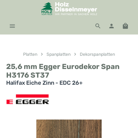
Zum Hauptinhalt springen
Waren
Platten
Spanplatten
Dekorspanplatten
25,6 mm Egger Eurodekor Span
H3176 ST37
Halifax Eiche Zinn - EDC 26+
Bildergalerie überspringen