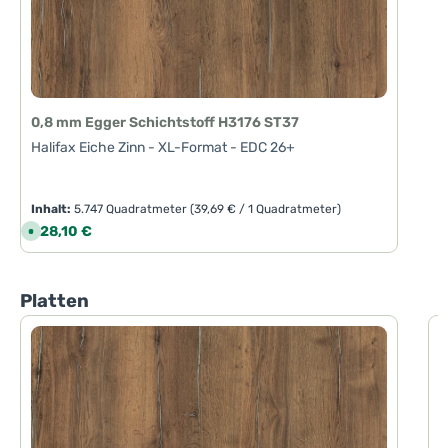
0,8 mm Egger Schichtstoff H3176 ST37
Halifax Eiche Zinn - XL-Format - EDC 26+
Inhalt:
5.747 Quadratmeter
(39,69 € / 1 Quadratmeter)
Regulärer Preis:
228,10 €
S
o
f
o
r
t
Produktgalerie überspringen
Platten
v
e
r
f
1
ü
g
H
b
a
r
,
L
i
e