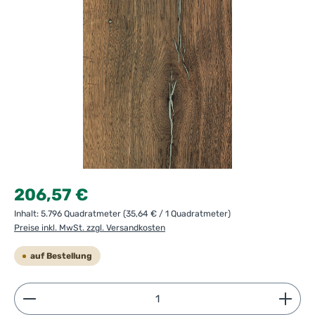
Regulärer Preis:
206,57 €
Inhalt:
5.796 Quadratmeter
(35,64 € / 1 Quadratmeter)
Preise inkl. MwSt. zzgl. Versandkosten
auf Bestellung
Produkt Anzahl: Gib den gewünschten Wert ein ode