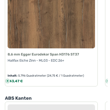
8,6 mm Egger Eurodekor Span H3176 ST37
Halifax Eiche Zinn - ML03 - EDC 26+
Inhalt:
5.796 Quadratmeter
(24,75 € / 1 Quadratmeter)
I
Regulärer Preis:
R
143,47 €
1
S
S
o
o
f
f
o
o
r
r
t
t
Produktgalerie überspringen
ABS Kanten
v
v
e
e
r
r
f
f