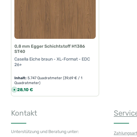
0,8 mm Egger Schichtstoff H1386
ST40
Casella Eiche braun - XL-Format - EDC
26+
Inhalt:
5.747 Quadratmeter
(39,69 € / 1
Quadratmeter)
Regulärer Preis:
228,10 €
S
o
f
o
r
Produkt Anzahl: Gib den gewünschte
t
Kontakt
Servic
v
e
r
f
ü
g
Unterstützung und Beratung unter:
Zahlungsar
b