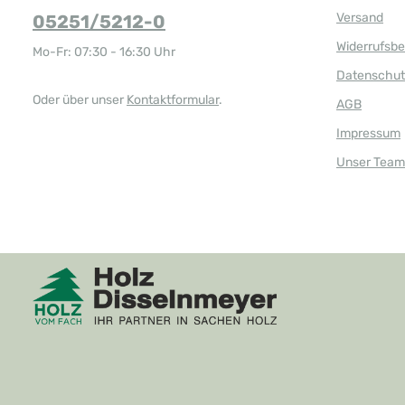
a
r
Versand
05251/5212-0
,
L
i
Widerrufsb
Mo-Fr: 07:30 - 16:30 Uhr
e
f
Datenschut
e
r
z
Oder über unser
Kontaktformular
.
AGB
e
i
t
Impressum
:
1
Unser Team
-
3
T
a
g
e