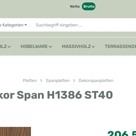
Netto
Brutto
le Kategorien
OLZ
HOBELWARE
MASSIVHOLZ
TERRASSEND
Platten
Spanplatten
Dekorspanplatten
kor Span H1386 ST40
Regulärer Preis
206,