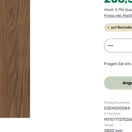
Inhalt:
5.796 Qu
Preise inkl. MwS
auf Bestell
Produkt 
Fragen Sie ein
Ange
Produktnummer:
0304000584
GTIN/EAN:
901077127026
Länge:
2800 mm