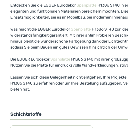
Entdecken Sie die EGGER Eurodekor
Spanplatte
H1386 ST40 in e
eleganten und funktionalen Materialien bereichern möchten. Di
Einsatzmöglichkeiten, sei es im Möbelbau, bei modernen Innena
Was macht die EGGER Eurodekor
Spanplatte
H1386 ST40 zur ide
Widerstandsfähigkeit garantiert. Mit ihrer antimikrobiellen Besc
hinaus bleibt die wunderschöne Farbgebung dank der Lichtechthe
sodass Sie beim Bauen ein gutes Gewissen hinsichtlich der Umw
Die EGGER Eurodekor
Spanplatte
H1386 ST40 mit ihren großzügi
Nutzen Sie die Platte für eindrucksvolle Wandverkleidungen, stilv
Lassen Sie sich diese Gelegenheit nicht entgehen, Ihre Projekte
H1386 ST40 zu erfahren oder um Ihre Bestellung aufzugeben. Ve
bieten hat.
Schichtstoffe