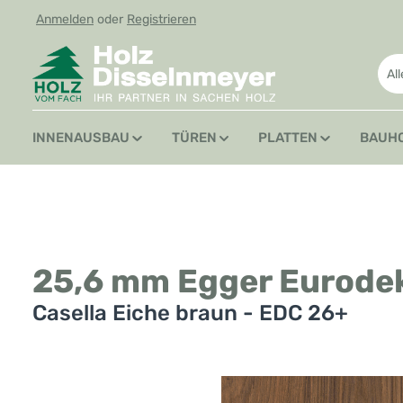
Anmelden
oder
Registrieren
 Hauptinhalt springen
Zur Suche springen
Zur Hauptnavigation springen
Al
INNENAUSBAU
TÜREN
PLATTEN
BAUH
25,6 mm Egger Eurode
Casella Eiche braun - EDC 26+
Bildergalerie überspringen