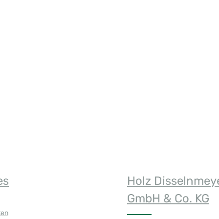
n Wert ein oder benutze die Schaltfläch
es
Holz Disselnmey
GmbH & Co. KG
ten