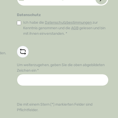
Datenschutz
Ich habe die
Datenschutzbestimmungen
zur
Kenntnis genommen und die
AGB
gelesen und bin
mit ihnen einverstanden.
*
den.
Um weiterzugehen, geben Sie die oben abgebildeten
Zeichen ein
*
Die mit einem Stern (*) markierten Felder sind
Pflichtfelder.