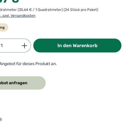
adratmeter
(35,64 € / 1 Quadratmeter)
(24 Stück pro Paket)
t. zzgl. Versandkosten
ung
Anzahl: Gib den gewünschten Wert ein od
In den Warenkorb
 Angebot für dieses Produkt an.
bot anfragen
8