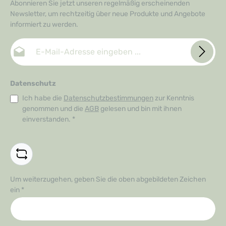
Abonnieren Sie jetzt unseren regelmäßig erscheinenden
Newsletter, um rechtzeitig über neue Produkte und Angebote
informiert zu werden.
E-Mail-Adresse*
Datenschutz
Ich habe die
Datenschutzbestimmungen
zur Kenntnis
genommen und die
AGB
gelesen und bin mit ihnen
einverstanden.
*
Um weiterzugehen, geben Sie die oben abgebildeten Zeichen
ein
*