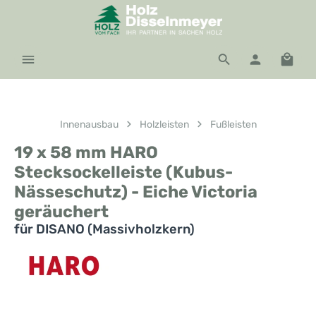
Zum Hauptinhalt springen
Waren
Innenausbau
Holzleisten
Fußleisten
19 x 58 mm HARO
Stecksockelleiste (Kubus-
Nässeschutz) - Eiche Victoria
geräuchert
für DISANO (Massivholzkern)