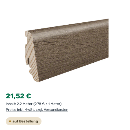
Bildergalerie überspringen
Regulärer Preis:
21,52 €
Inhalt:
2.2 Meter
(9,78 € / 1 Meter)
Preise inkl. MwSt. zzgl. Versandkosten
auf Bestellung