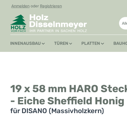
Anmelden
oder
Registrieren
 Hauptinhalt springen
Zur Suche springen
Zur Hauptnavigation springen
Al
INNENAUSBAU
TÜREN
PLATTEN
BAUH
19 x 58 mm HARO Steck
- Eiche Sheffield Honig
für DISANO (Massivholzkern)