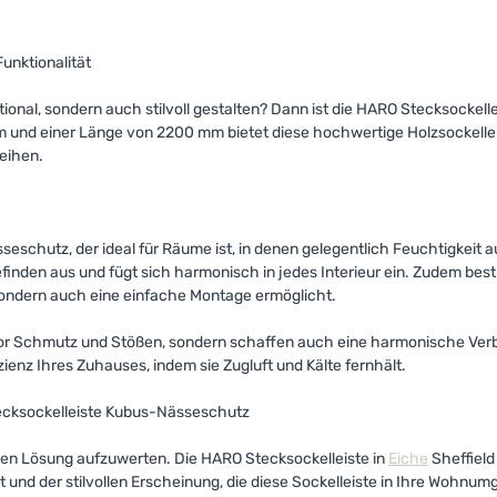
unktionalität
nal, sondern auch stilvoll gestalten? Dann ist die HARO Stecksockel
mm und einer Länge von 2200 mm bietet diese hochwertige Holzsockelle
eihen.
eschutz, der ideal für Räume ist, in denen gelegentlich Feuchtigkeit a
efinden aus und fügt sich harmonisch in jedes Interieur ein. Zudem be
 sondern auch eine einfache Montage ermöglicht.
 vor Schmutz und Stößen, sondern schaffen auch eine harmonische Verb
ienz Ihres Zuhauses, indem sie Zugluft und Kälte fernhält.
tecksockelleiste Kubus-Nässeschutz
alen Lösung aufzuwerten. Die HARO Stecksockelleiste in
Eiche
Sheffield
t und der stilvollen Erscheinung, die diese Sockelleiste in Ihre Wohnum