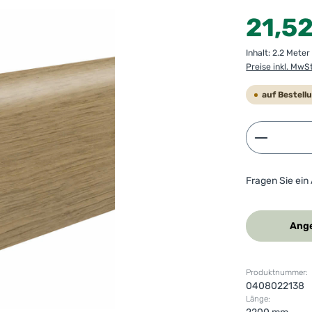
Regulärer Preis
21,5
Inhalt:
2.2 Mete
Preise inkl. MwS
auf Bestell
Produkt 
Fragen Sie ein
Ange
Produktnummer:
0408022138
Länge: