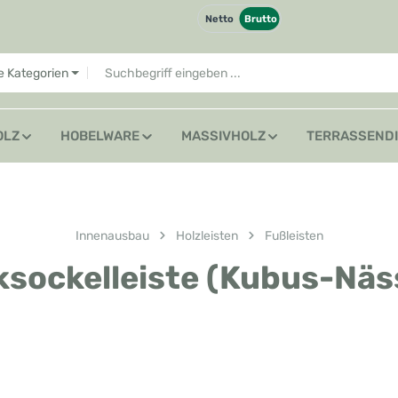
Netto
Brutto
le Kategorien
OLZ
HOBELWARE
MASSIVHOLZ
TERRASSEND
Innenausbau
Holzleisten
Fußleisten
sockelleiste (Kubus-Näs