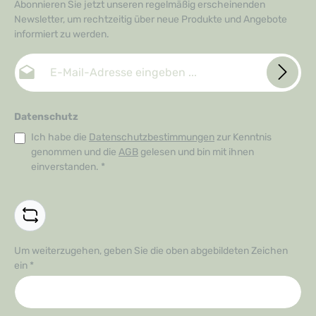
Abonnieren Sie jetzt unseren regelmäßig erscheinenden
Newsletter, um rechtzeitig über neue Produkte und Angebote
informiert zu werden.
E-Mail-Adresse*
Datenschutz
Ich habe die
Datenschutzbestimmungen
zur Kenntnis
genommen und die
AGB
gelesen und bin mit ihnen
einverstanden.
*
Um weiterzugehen, geben Sie die oben abgebildeten Zeichen
ein
*