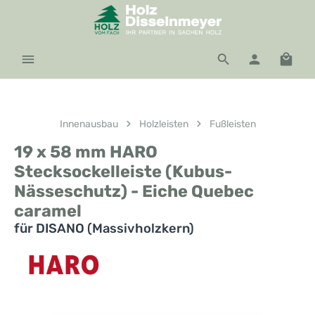
Zum Hauptinhalt springen
Waren
Innenausbau
Holzleisten
Fußleisten
19 x 58 mm HARO
Stecksockelleiste (Kubus-
Nässeschutz) - Eiche Quebec
caramel
für DISANO (Massivholzkern)