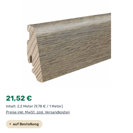
Bildergalerie überspringen
Regulärer Preis:
21,52 €
Inhalt:
2.2 Meter
(9,78 € / 1 Meter)
Preise inkl. MwSt. zzgl. Versandkosten
auf Bestellung