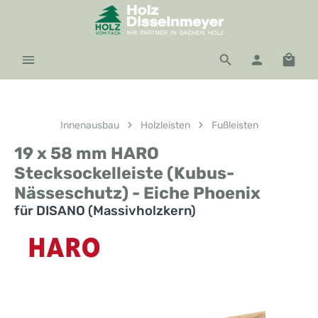
Zum Hauptinhalt springen
Waren
Innenausbau
Holzleisten
Fußleisten
19 x 58 mm HARO
Stecksockelleiste (Kubus-
Nässeschutz) - Eiche Phoenix
für DISANO (Massivholzkern)
Bildergalerie überspringen