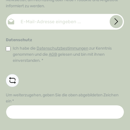
informiert zu werden.
E-Mail-Adresse*
Datenschutz
Ich habe die
Datenschutzbestimmungen
zur Kenntnis
genommen und die
AGB
gelesen und bin mit ihnen
einverstanden.
*
Um weiterzugehen, geben Sie die oben abgebildeten Zeichen
ein
*