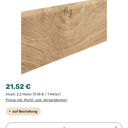
Regulärer Preis:
21,52 €
Inhalt:
2.2 Meter
(9,78 € / 1 Meter)
Preise inkl. MwSt. zzgl. Versandkosten
auf Bestellung
Produkt Anzahl: Gib den gewünschten Wert ein ode