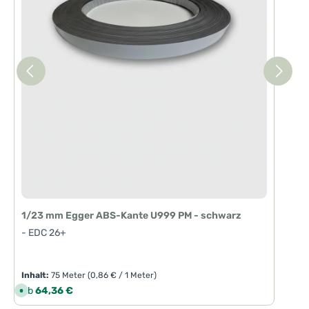
1/23 mm Egger ABS-Kante U999 PM - schwarz
- EDC 26+
Inhalt:
75 Meter
(0,86 € / 1 Meter)
Regulärer Preis:
Ab
64,36 €
S
o
f