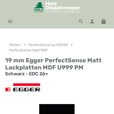
Zum Hauptinhalt springen
Waren
Platten
PerfectSense by EGGER
PerfectSense Matt MDF
19 mm Egger PerfectSense Matt
Lackplatten MDF U999 PM
Schwarz - EDC 26+
Bildergalerie überspringen