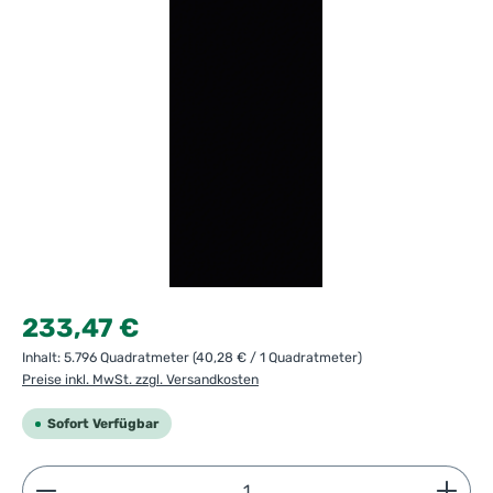
Regulärer Preis:
233,47 €
Inhalt:
5.796 Quadratmeter
(40,28 € / 1 Quadratmeter)
Preise inkl. MwSt. zzgl. Versandkosten
Sofort Verfügbar
Produkt Anzahl: Gib den gewünschten Wert ein ode