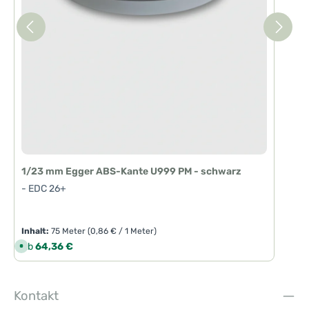
T
a
g
e
1/23 mm Egger ABS-Kante U999 PM - schwarz
- EDC 26+
Inhalt:
75 Meter
(0,86 € / 1 Meter)
Regulärer Preis:
Ab
64,36 €
S
o
f
o
r
t
Kontakt
v
e