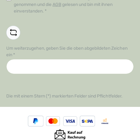
genommen und die
AGB
gelesen und bin mit ihnen
einverstanden.
*
Um weiterzugehen, geben Sie die oben abgebildeten Zeichen
ein
*
Die mit einem Stern (*) markierten Felder sind Pflichtfelder.