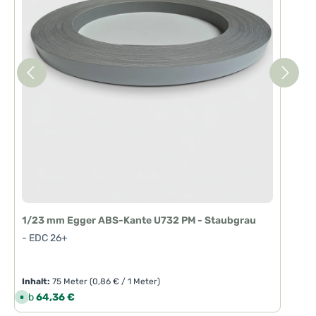
1/23 mm Egger ABS-Kante U732 PM - Staubgrau
- EDC 26+
Inhalt:
75 Meter
(0,86 € / 1 Meter)
Regulärer Preis:
Ab
64,36 €
S
o
f