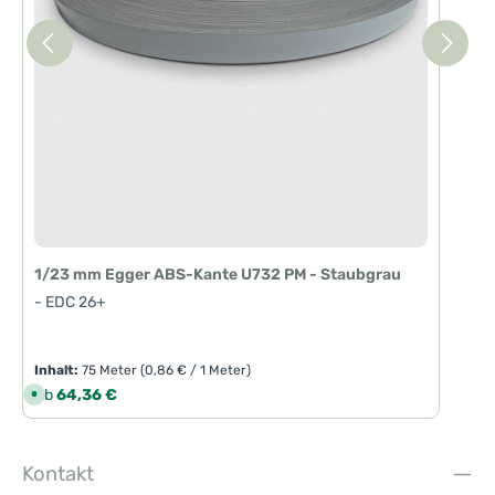
T
a
g
e
1/23 mm Egger ABS-Kante U732 PM - Staubgrau
- EDC 26+
Inhalt:
75 Meter
(0,86 € / 1 Meter)
Regulärer Preis:
Ab
64,36 €
S
o
f
o
r
t
Kontakt
v
e