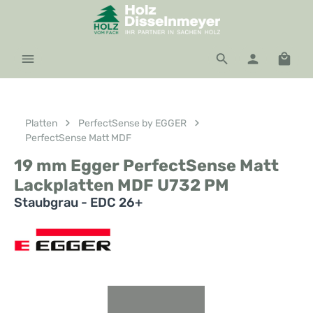
Zum Hauptinhalt springen
Waren
Platten
PerfectSense by EGGER
PerfectSense Matt MDF
19 mm Egger PerfectSense Matt
Lackplatten MDF U732 PM
Staubgrau - EDC 26+
Bildergalerie überspringen