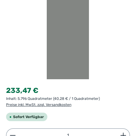
Regulärer Preis:
233,47 €
Inhalt:
5.796 Quadratmeter
(40,28 € / 1 Quadratmeter)
Preise inkl. MwSt. zzgl. Versandkosten
Sofort Verfügbar
Produkt Anzahl: Gib den gewünschten Wert ein ode