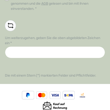
genommen und die
AGB
gelesen und bin mit ihnen
einverstanden.
*
Um weiterzugehen, geben Sie die oben abgebildeten Zeichen
ein
*
Die mit einem Stern (*) markierten Felder sind Pflichtfelder.