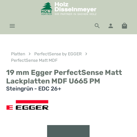
Zum Hauptinhalt springen
Waren
Platten
PerfectSense by EGGER
PerfectSense Matt MDF
19 mm Egger PerfectSense Matt
Lackplatten MDF U665 PM
Steingrün - EDC 26+
Bildergalerie überspringen