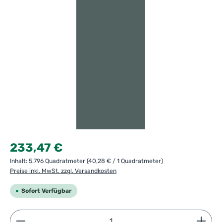
Regulärer Preis:
233,47 €
Inhalt:
5.796 Quadratmeter
(40,28 € / 1 Quadratmeter)
Preise inkl. MwSt. zzgl. Versandkosten
Sofort Verfügbar
Produkt Anzahl: Gib den gewünschten Wert ein ode