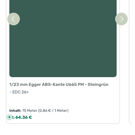
3
3
T
T
a
a
g
g
e
e
1
-
1/23 mm Egger ABS-Kante U665 PM - Steingrün
- EDC 26+
Inhalt:
75 Meter
(0,86 € / 1 Meter)
I
Regulärer Preis:
R
Ab
64,36 €
S
o
f
o
r