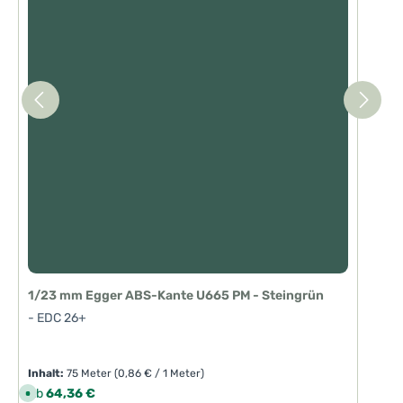
1/23 mm Egger ABS-Kante U665 PM - Steingrün
- EDC 26+
Inhalt:
75 Meter
(0,86 € / 1 Meter)
Regulärer Preis:
Ab
64,36 €
S