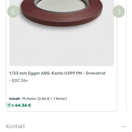
T
a
g
e
1
-
1/23 mm Egger ABS-Kante U399 PM - Granatrot
- EDC 26+
Inhalt:
75 Meter
(0,86 € / 1 Meter)
I
Regulärer Preis:
R
Ab
64,36 €
S
o
f
o
r
t
Kontakt
v
e