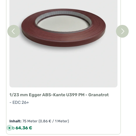
1/23 mm Egger ABS-Kante U399 PM - Granatrot
- EDC 26+
Inhalt:
75 Meter
(0,86 € / 1 Meter)
Regulärer Preis:
Ab
64,36 €
S
o
f