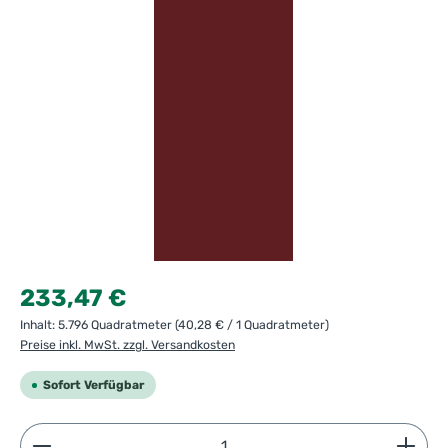
Regulärer Preis:
233,47 €
Inhalt:
5.796 Quadratmeter
(40,28 € / 1 Quadratmeter)
Preise inkl. MwSt. zzgl. Versandkosten
Sofort Verfügbar
Produkt Anzahl: Gib den gewünschten Wert ein ode