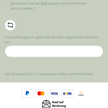
genommen und die
AGB
gelesen und bin mit ihnen
einverstanden.
*
Um weiterzugehen, geben Sie die oben abgebildeten Zeichen
ein
*
Die mit einem Stern (*) markierten Felder sind Pflichtfelder.