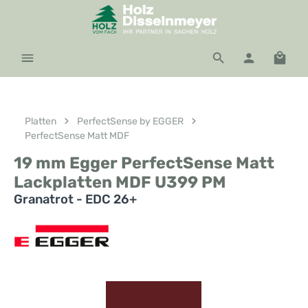
Zum Hauptinhalt springen
Waren
Platten
PerfectSense by EGGER
PerfectSense Matt MDF
19 mm Egger PerfectSense Matt
Lackplatten MDF U399 PM
Granatrot - EDC 26+
Bildergalerie überspringen