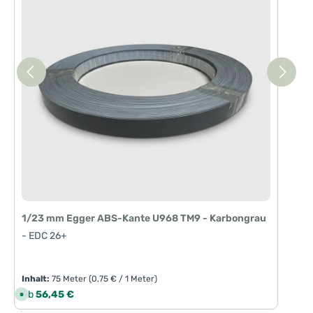
1/23 mm Egger ABS-Kante U968 TM9 - Karbongrau
- EDC 26+
Inhalt:
75 Meter
(0,75 € / 1 Meter)
Regulärer Preis:
Ab
56,45 €
S
o
f