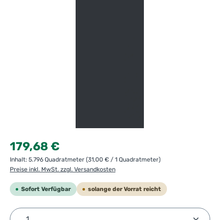
Regulärer Preis:
179,68 €
Inhalt:
5.796 Quadratmeter
(31,00 € / 1 Quadratmeter)
Preise inkl. MwSt. zzgl. Versandkosten
Sofort Verfügbar
solange der Vorrat reicht
Produkt Anzahl: Gib den gewünschten Wert ein ode