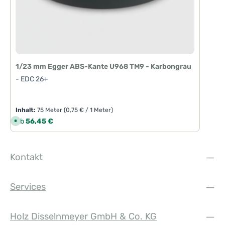
1/23 mm Egger ABS-Kante U968 TM9 - Karbongrau
- EDC 26+
Inhalt:
75 Meter
(0,75 € / 1 Meter)
Regulärer Preis:
Ab
56,45 €
S
o
f
o
r
t
Kontakt
v
e
r
f
ü
Services
g
b
a
r
,
Holz Disselnmeyer GmbH & Co. KG
L
i