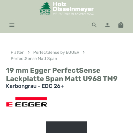
Zum Hauptinhalt springen
Waren
Platten
PerfectSense by EGGER
PerfectSense Matt Span
19 mm Egger PerfectSense
Lackplatte Span Matt U968 TM9
Karbongrau - EDC 26+
Bildergalerie überspringen