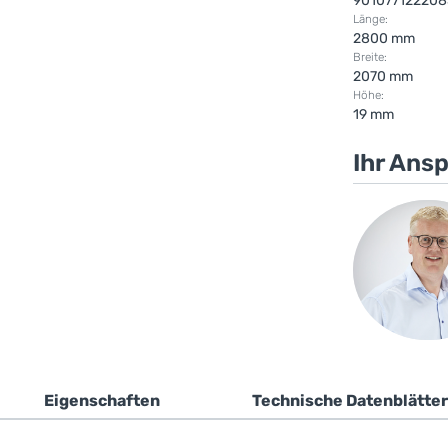
901077122208
Länge:
2800 mm
Breite:
2070 mm
Höhe:
19 mm
Ihr Ans
Eigenschaften
Technische Datenblätter