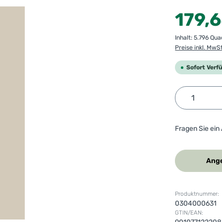
Regulärer Preis
179,
Inhalt:
5.796 Qu
Preise inkl. MwS
Sofort Verf
Produkt 
Fragen Sie ein
Ange
Produktnummer:
0304000631
GTIN/EAN: