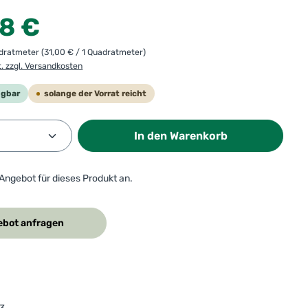
:
68 €
adratmeter
(31,00 € / 1 Quadratmeter)
t. zzgl. Versandkosten
ügbar
solange der Vorrat reicht
Anzahl: Gib den gewünschten Wert ein od
In den Warenkorb
 Angebot für dieses Produkt an.
bot anfragen