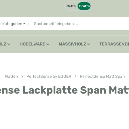
Netto
Brutto
le Kategorien
OLZ
HOBELWARE
MASSIVHOLZ
TERRASSEND
Platten
PerfectSense by EGGER
PerfectSense Matt Span
nse Lackplatte Span Mat