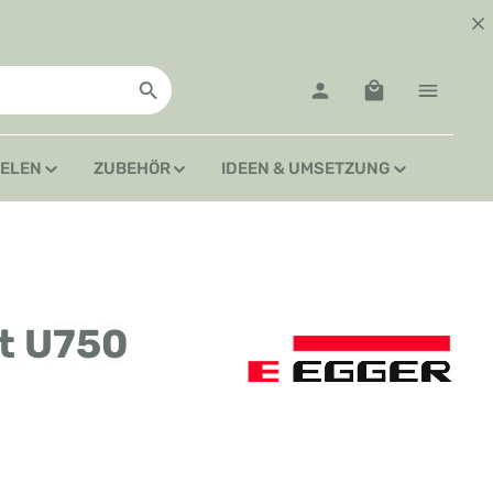
Warenkorb enth
IELEN
ZUBEHÖR
IDEEN & UMSETZUNG
t U750