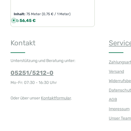
Inhalt:
75 Meter
(0,75 € / 1 Meter)
Regulärer Preis:
Ab
56,45 €
S
o
f
o
r
t
Kontakt
Servic
v
e
r
f
ü
g
Unterstützung und Beratung unter:
Zahlungsar
b
a
r
Versand
05251/5212-0
,
L
i
Widerrufsb
Mo-Fr: 07:30 - 16:30 Uhr
e
f
Datenschut
e
r
z
Oder über unser
Kontaktformular
.
AGB
e
i
t
Impressum
:
1
Unser Team
-
3
T
a