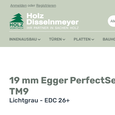
Anmelden
oder
Registrieren
 Hauptinhalt springen
Zur Suche springen
Zur Hauptnavigation springen
Al
INNENAUSBAU
TÜREN
PLATTEN
BAUH
19 mm Egger PerfectSe
TM9
Lichtgrau - EDC 26+