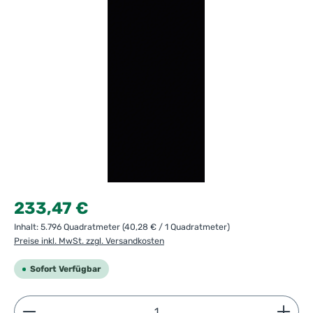
Regulärer Preis:
233,47 €
Inhalt:
5.796 Quadratmeter
(40,28 € / 1 Quadratmeter)
Preise inkl. MwSt. zzgl. Versandkosten
Sofort Verfügbar
Produkt Anzahl: Gib den gewünschten Wert ein ode