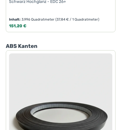
Schwarz Hochglanz - EDC 26+
Inhalt:
3.996 Quadratmeter
(37,84 € / 1 Quadratmeter)
Regulärer Preis:
151,20 €
Produktgalerie überspringen
ABS Kanten