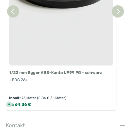
1/23 mm Egger ABS-Kante U999 PG - schwarz
- EDC 26+
Inhalt:
75 Meter
(0,86 € / 1 Meter)
Regulärer Preis:
Ab
64,36 €
S
o
f
o
r
t
Kontakt
v
e