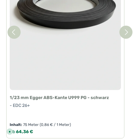
1/23 mm Egger ABS-Kante U999 PG - schwarz
- EDC 26+
Inhalt:
75 Meter
(0,86 € / 1 Meter)
Regulärer Preis:
Ab
64,36 €
S
o
f