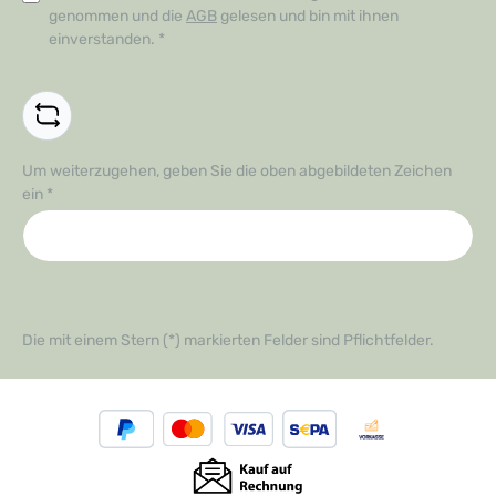
genommen und die
AGB
gelesen und bin mit ihnen
einverstanden.
*
Um weiterzugehen, geben Sie die oben abgebildeten Zeichen
ein
*
Die mit einem Stern (*) markierten Felder sind Pflichtfelder.