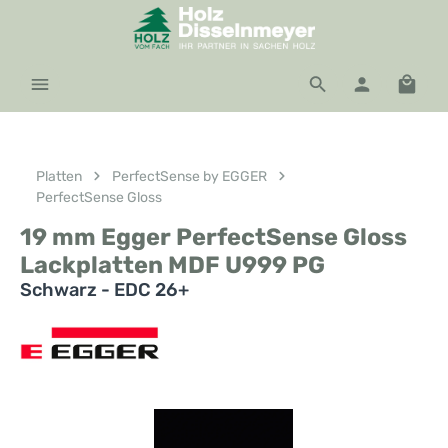
Zum Hauptinhalt springen
Waren
Platten
PerfectSense by EGGER
PerfectSense Gloss
19 mm Egger PerfectSense Gloss
Lackplatten MDF U999 PG
Schwarz - EDC 26+
Bildergalerie überspringen