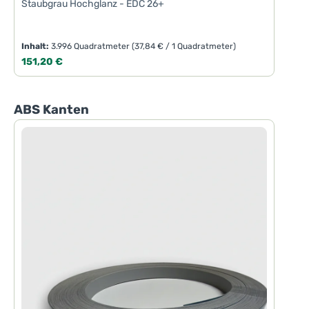
Staubgrau Hochglanz - EDC 26+
Inhalt:
3.996 Quadratmeter
(37,84 € / 1 Quadratmeter)
Regulärer Preis:
151,20 €
Produktgalerie überspringen
ABS Kanten