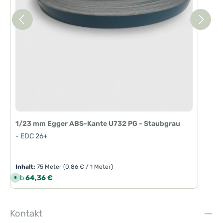
1/23 mm Egger ABS-Kante U732 PG - Staubgrau
- EDC 26+
Inhalt:
75 Meter
(0,86 € / 1 Meter)
Regulärer Preis:
Ab
64,36 €
S
o
f
o
r
t
Kontakt
v
e