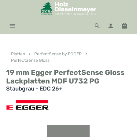
Zum Hauptinhalt springen
Waren
Platten
PerfectSense by EGGER
PerfectSense Gloss
19 mm Egger PerfectSense Gloss
Lackplatten MDF U732 PG
Staubgrau - EDC 26+
Bildergalerie überspringen