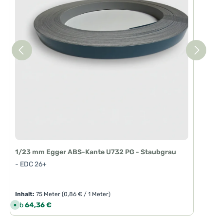
1/23 mm Egger ABS-Kante U732 PG - Staubgrau
- EDC 26+
Inhalt:
75 Meter
(0,86 € / 1 Meter)
Regulärer Preis:
Ab
64,36 €
S
o
f