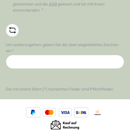
genommen und die
AGB
gelesen und bin mit ihnen
einverstanden.
*
Um weiterzugehen, geben Sie die oben abgebildeten Zeichen
ein
*
Die mit einem Stern (*) markierten Felder sind Pflichtfelder.