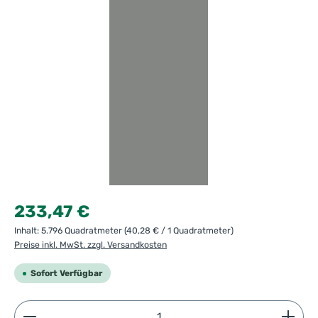
Regulärer Preis:
233,47 €
Inhalt:
5.796 Quadratmeter
(40,28 € / 1 Quadratmeter)
Preise inkl. MwSt. zzgl. Versandkosten
Sofort Verfügbar
Produkt Anzahl: Gib den gewünschten Wert ein ode