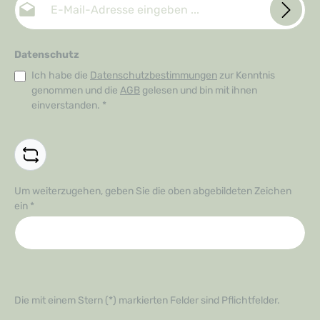
Datenschutz
Ich habe die
Datenschutzbestimmungen
zur Kenntnis
genommen und die
AGB
gelesen und bin mit ihnen
einverstanden.
*
Um weiterzugehen, geben Sie die oben abgebildeten Zeichen
ein
*
Die mit einem Stern (*) markierten Felder sind Pflichtfelder.