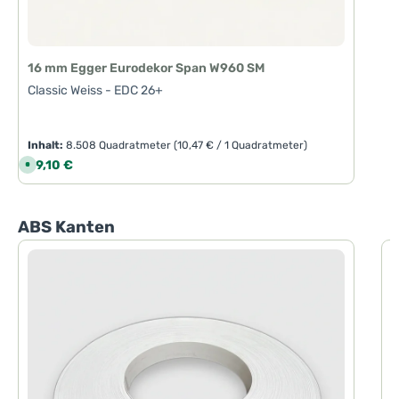
16 mm Egger Eurodekor Span W960 SM
Classic Weiss - EDC 26+
Inhalt:
8.508 Quadratmeter
(10,47 € / 1 Quadratmeter)
Regulärer Preis:
89,10 €
S
o
f
o
r
t
Produktgalerie überspringen
ABS Kanten
v
e
r
f
ü
g
b
a
r
,
L
i
e
f
e
r