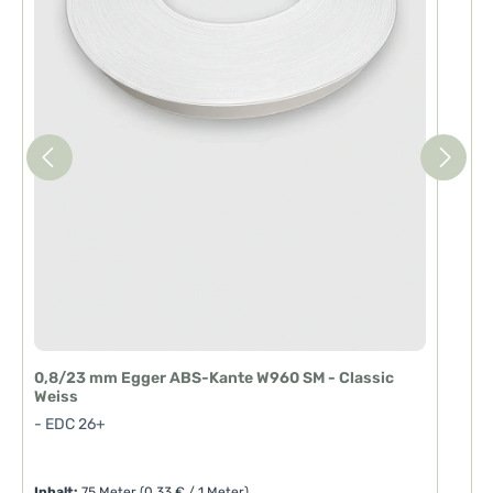
z
e
i
t
:
1
-
3
T
a
g
e
0,8/23 mm Egger ABS-Kante W960 SM - Classic
2
Weiss
W
- EDC 26+
-
Inhalt:
75 Meter
(0,33 € / 1 Meter)
I