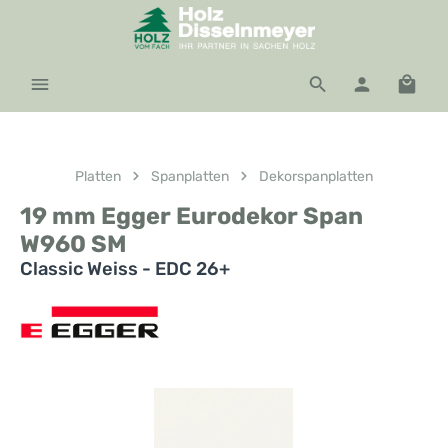
Zum Hauptinhalt springen
Waren
Platten
Spanplatten
Dekorspanplatten
19 mm Egger Eurodekor Span
W960 SM
Classic Weiss - EDC 26+
Bildergalerie überspringen