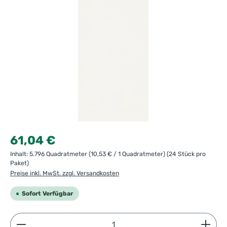
Regulärer Preis:
61,04 €
Inhalt:
5.796 Quadratmeter
(10,53 € / 1 Quadratmeter)
(24 Stück pro
Paket)
Preise inkl. MwSt. zzgl. Versandkosten
Sofort Verfügbar
Produkt Anzahl: Gib den gewünschten Wert ein ode