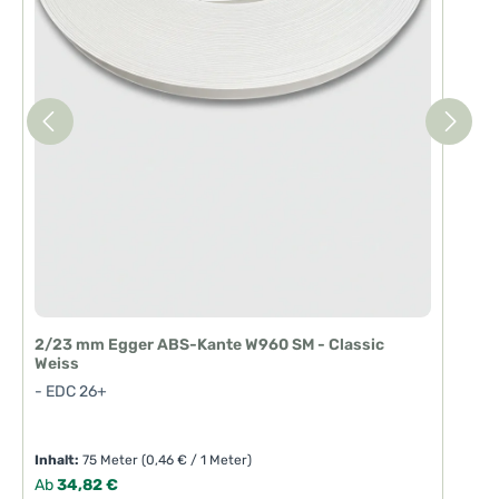
2/23 mm Egger ABS-Kante W960 SM - Classic
Weiss
- EDC 26+
Inhalt:
75 Meter
(0,46 € / 1 Meter)
Regulärer Preis:
Ab
34,82 €