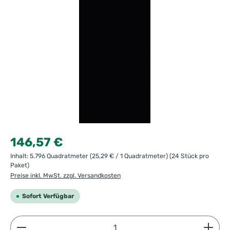
Regulärer Preis:
146,57 €
Inhalt:
5.796 Quadratmeter
(25,29 € / 1 Quadratmeter)
(24 Stück pro
Paket)
Preise inkl. MwSt. zzgl. Versandkosten
Sofort Verfügbar
Produkt Anzahl: Gib den gewünschten Wert ein ode