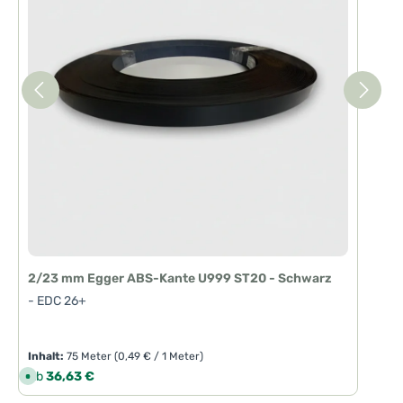
2/23 mm Egger ABS-Kante U999 ST20 - Schwarz
- EDC 26+
Inhalt:
75 Meter
(0,49 € / 1 Meter)
Regulärer Preis:
Ab
36,63 €
S
o
f