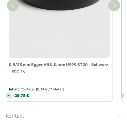
g
e
0,8/23 mm Egger ABS-Kante U999 ST20 - Schwarz
2
- EDC 26+
-
Inhalt:
75 Meter
(0,34 € / 1 Meter)
I
Regulärer Preis:
R
Ab
25,78 €
S
S
o
o
f
f
o
o
r
r
t
t
Kontakt
v
v
e
e
r
r
f
f