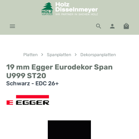
Zum Hauptinhalt springen
Waren
Platten
Spanplatten
Dekorspanplatten
19 mm Egger Eurodekor Span
U999 ST20
Schwarz - EDC 26+
Bildergalerie überspringen