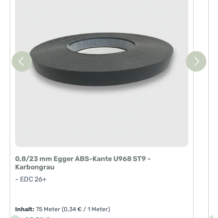
i
t
:
1
-
3
T
a
g
e
0,8/23 mm Egger ABS-Kante U968 ST9 -
2
Karbongrau
-
- EDC 26+
Inhalt:
75 Meter
(0,34 € / 1 Meter)
I