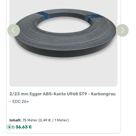
2/23 mm Egger ABS-Kante U968 ST9 - Karbongrau
- EDC 26+
Inhalt:
75 Meter
(0,49 € / 1 Meter)
Regulärer Preis:
Ab
36,63 €
S
o
f