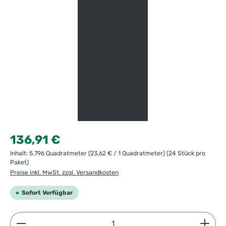
Regulärer Preis:
136,91 €
Inhalt:
5.796 Quadratmeter
(23,62 € / 1 Quadratmeter)
(24 Stück pro
Paket)
Preise inkl. MwSt. zzgl. Versandkosten
Sofort Verfügbar
Produkt Anzahl: Gib den gewünschten Wert ein ode