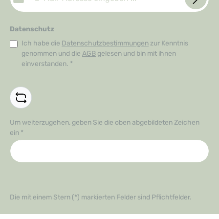
Datenschutz
Ich habe die
Datenschutzbestimmungen
zur Kenntnis
genommen und die
AGB
gelesen und bin mit ihnen
einverstanden.
*
Um weiterzugehen, geben Sie die oben abgebildeten Zeichen
ein
*
Die mit einem Stern (*) markierten Felder sind Pflichtfelder.