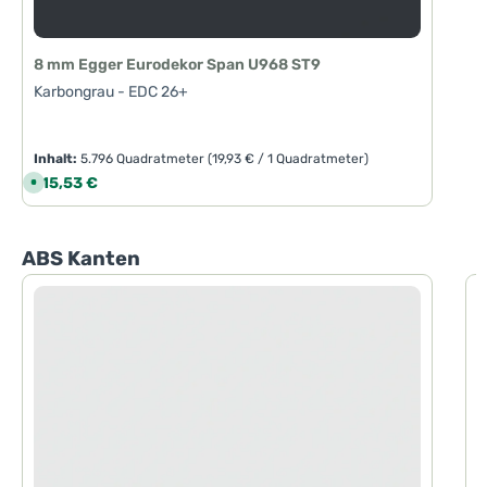
8 mm Egger Eurodekor Span U968 ST9
Karbongrau - EDC 26+
Inhalt:
5.796 Quadratmeter
(19,93 € / 1 Quadratmeter)
Regulärer Preis:
115,53 €
S
o
f
o
r
t
Produktgalerie überspringen
ABS Kanten
v
e
r
f
ü
g
b
a
r
,
L
i
e
f
e
r
z
e