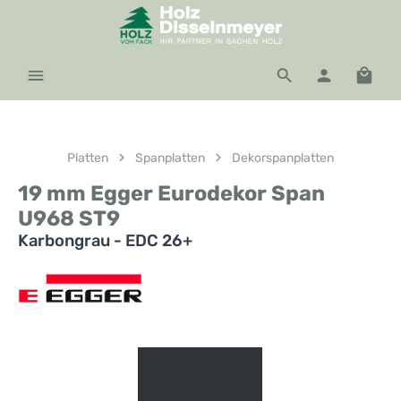
Zum Hauptinhalt springen
Waren
Platten
Spanplatten
Dekorspanplatten
19 mm Egger Eurodekor Span
U968 ST9
Karbongrau - EDC 26+
Bildergalerie überspringen