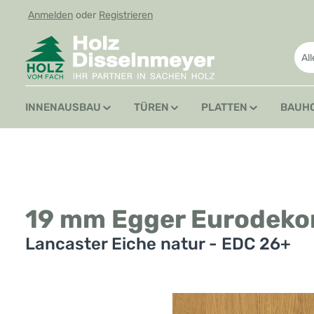
Anmelden
oder
Registrieren
 Hauptinhalt springen
Zur Suche springen
Zur Hauptnavigation springen
Al
INNENAUSBAU
TÜREN
PLATTEN
BAUH
19 mm Egger Eurodeko
Lancaster Eiche natur - EDC 26+
Bildergalerie überspringen