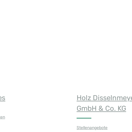
n Wert ein oder benutze die Schaltfläch
es
Holz Disselnmey
GmbH & Co. KG
ten
Stellenangebote