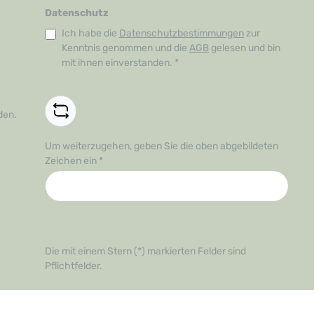
Datenschutz
Ich habe die
Datenschutzbestimmungen
zur
Kenntnis genommen und die
AGB
gelesen und bin
mit ihnen einverstanden.
*
den.
Um weiterzugehen, geben Sie die oben abgebildeten
Zeichen ein
*
Die mit einem Stern (*) markierten Felder sind
Pflichtfelder.