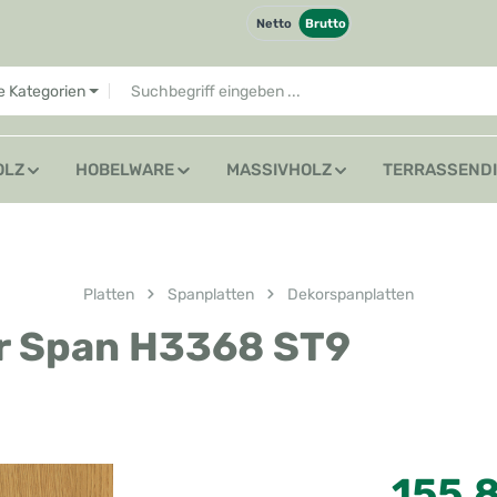
Netto
Brutto
le Kategorien
OLZ
HOBELWARE
MASSIVHOLZ
TERRASSEND
Platten
Spanplatten
Dekorspanplatten
r Span H3368 ST9
Regulärer Preis
155,