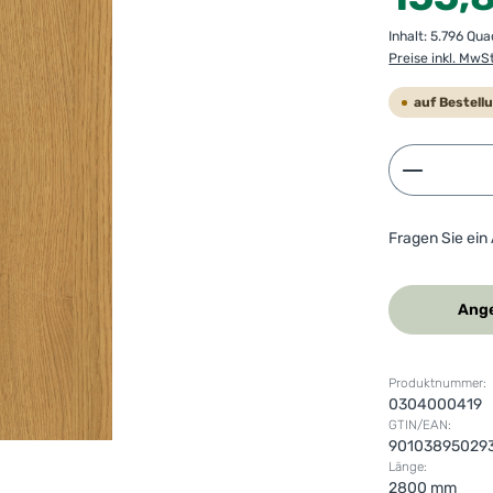
Inhalt:
5.796 Qu
Preise inkl. MwS
auf Bestell
Produkt 
Fragen Sie ein
Ange
Produktnummer:
0304000419
GTIN/EAN:
90103895029
Länge:
2800 mm