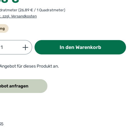
adratmeter
(26,89 € / 1 Quadratmeter)
t. zzgl. Versandkosten
ung
Anzahl: Gib den gewünschten Wert ein od
In den Warenkorb
 Angebot für dieses Produkt an.
bot anfragen
35