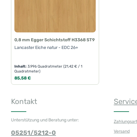
0,8 mm Egger Schichtstoff H3368 ST9
Lancaster Eiche natur - EDC 26+
Inhalt:
3.996 Quadratmeter
(21,42 € / 1
Quadratmeter)
Regulärer Preis:
85,58 €
Produkt Anzahl: Gib den gewünschte
Kontakt
Servic
Unterstützung und Beratung unter:
Zahlungsar
Versand
05251/5212-0