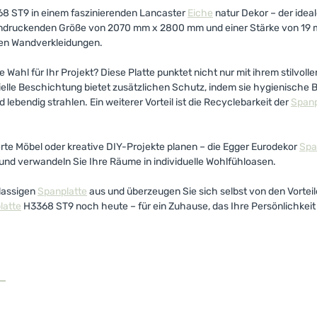
8 ST9 in einem faszinierenden Lancaster
Eiche
natur Dekor – der idea
eeindruckenden Größe von 2070 mm x 2800 mm und einer Stärke von 19 
ten Wandverkleidungen.
Wahl für Ihr Projekt? Diese Platte punktet nicht nur mit ihrem stilvol
bielle Beschichtung bietet zusätzlichen Schutz, indem sie hygienische
ebendig strahlen. Ein weiterer Vorteil ist die Recyclebarkeit der
Spanp
te Möbel oder kreative DIY-Projekte planen – die Egger Eurodekor
Spa
 und verwandeln Sie Ihre Räume in individuelle Wohlfühloasen.
klassigen
Spanplatte
aus und überzeugen Sie sich selbst von den Vorteile
latte
H3368 ST9 noch heute – für ein Zuhause, das Ihre Persönlichkeit 