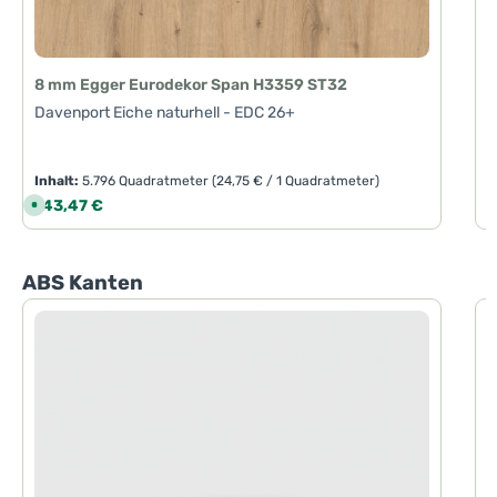
8 mm Egger Eurodekor Span H3359 ST32
Davenport Eiche naturhell - EDC 26+
Inhalt:
5.796 Quadratmeter
(24,75 € / 1 Quadratmeter)
I
Regulärer Preis:
R
143,47 €
2
S
o
f
o
r
t
Produktgalerie überspringen
ABS Kanten
v
e
r
f
ü
g
b
a
r
,
L
i
e
f
e
r