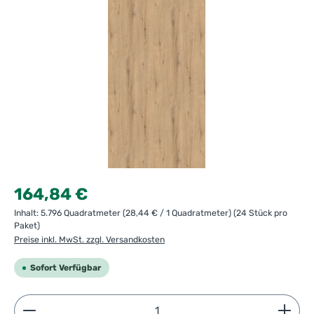
Regulärer Preis:
164,84 €
Inhalt:
5.796 Quadratmeter
(28,44 € / 1 Quadratmeter)
(24 Stück pro
Paket)
Preise inkl. MwSt. zzgl. Versandkosten
Sofort Verfügbar
Produkt Anzahl: Gib den gewünschten Wert ein ode