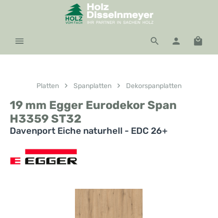
Zum Hauptinhalt springen
Waren
Platten
Spanplatten
Dekorspanplatten
19 mm Egger Eurodekor Span
H3359 ST32
Davenport Eiche naturhell - EDC 26+
Bildergalerie überspringen