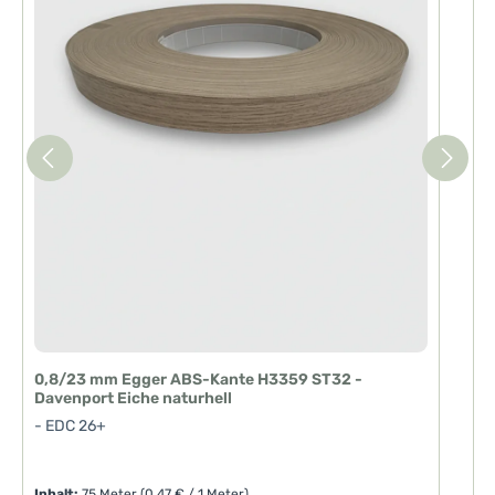
z
e
i
t
:
1
-
3
T
a
g
e
0,8/23 mm Egger ABS-Kante H3359 ST32 -
2
Davenport Eiche naturhell
D
- EDC 26+
-
Inhalt:
75 Meter
(0,47 € / 1 Meter)
I