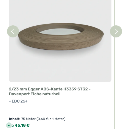
2/23 mm Egger ABS-Kante H3359 ST32 -
Davenport Eiche naturhell
- EDC 26+
Inhalt:
75 Meter
(0,60 € / 1 Meter)
Regulärer Preis:
Ab
45,18 €
S
o