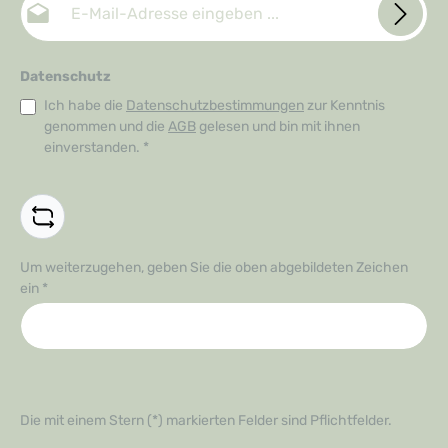
Datenschutz
Ich habe die
Datenschutzbestimmungen
zur Kenntnis
genommen und die
AGB
gelesen und bin mit ihnen
einverstanden.
*
Um weiterzugehen, geben Sie die oben abgebildeten Zeichen
ein
*
Die mit einem Stern (*) markierten Felder sind Pflichtfelder.