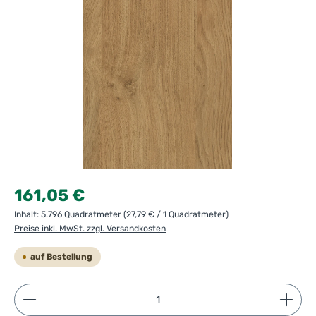
Regulärer Preis:
161,05 €
Inhalt:
5.796 Quadratmeter
(27,79 € / 1 Quadratmeter)
Preise inkl. MwSt. zzgl. Versandkosten
auf Bestellung
Produkt Anzahl: Gib den gewünschten Wert ein ode