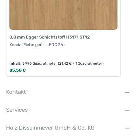
0,8 mm Egger Schichtstoff H3171 ST12
Kendal Eiche geölt - EDC 26+
Inhalt:
3.996 Quadratmeter
(21,42 € / 1 Quadratmeter)
Regulärer Preis:
85,58 €
Kontakt
Services
Holz Disselnmeyer GmbH & Co. KG