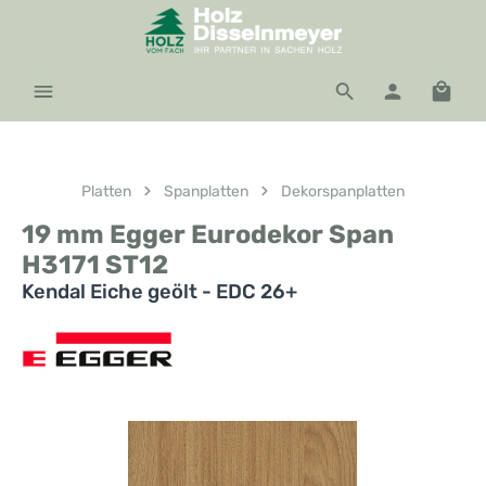
Zum Hauptinhalt springen
Waren
Platten
Spanplatten
Dekorspanplatten
19 mm Egger Eurodekor Span
H3171 ST12
Kendal Eiche geölt - EDC 26+
Bildergalerie überspringen