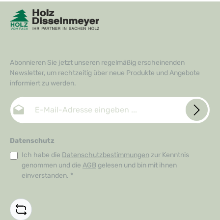
Abonnieren Sie jetzt unseren regelmäßig erscheinenden
Newsletter, um rechtzeitig über neue Produkte und Angebote
informiert zu werden.
E-Mail-Adresse*
Datenschutz
Ich habe die
Datenschutzbestimmungen
zur Kenntnis
genommen und die
AGB
gelesen und bin mit ihnen
einverstanden.
*