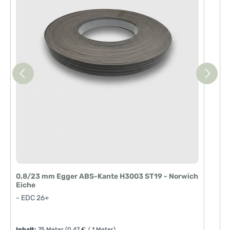
z
e
i
t
:
1
-
3
T
a
g
e
0,8/23 mm Egger ABS-Kante H3003 ST19 - Norwich
2
Eiche
E
- EDC 26+
-
Inhalt:
75 Meter
(0,47 € / 1 Meter)
I