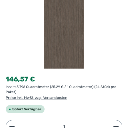
Regulärer Preis:
146,57 €
Inhalt:
5.796 Quadratmeter
(25,29 € / 1 Quadratmeter)
(24 Stück pro
Paket)
Preise inkl. MwSt. zzgl. Versandkosten
Sofort Verfügbar
Produkt Anzahl: Gib den gewünschten Wert ein ode