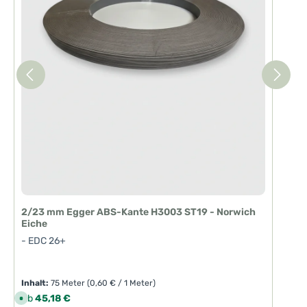
2/23 mm Egger ABS-Kante H3003 ST19 - Norwich
Eiche
- EDC 26+
Inhalt:
75 Meter
(0,60 € / 1 Meter)
Regulärer Preis:
Ab
45,18 €
S
o