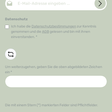
Datenschutz
Ich habe die
Datenschutzbestimmungen
zur Kenntnis
genommen und die
AGB
gelesen und bin mit ihnen
einverstanden.
*
Um weiterzugehen, geben Sie die oben abgebildeten Zeichen
ein
*
Die mit einem Stern (*) markierten Felder sind Pflichtfelder.