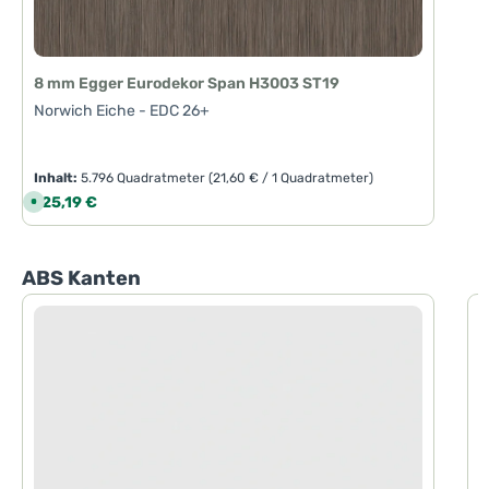
8 mm Egger Eurodekor Span H3003 ST19
Norwich Eiche - EDC 26+
Inhalt:
5.796 Quadratmeter
(21,60 € / 1 Quadratmeter)
Regulärer Preis:
125,19 €
S
o
f
o
r
t
Produktgalerie überspringen
ABS Kanten
v
e
r
f
ü
g
b
a
r
,
L
i
e
f
e
r