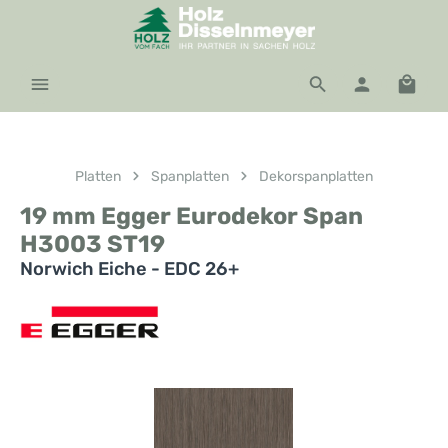
Zum Hauptinhalt springen
Waren
Platten
Spanplatten
Dekorspanplatten
19 mm Egger Eurodekor Span
H3003 ST19
Norwich Eiche - EDC 26+
Bildergalerie überspringen