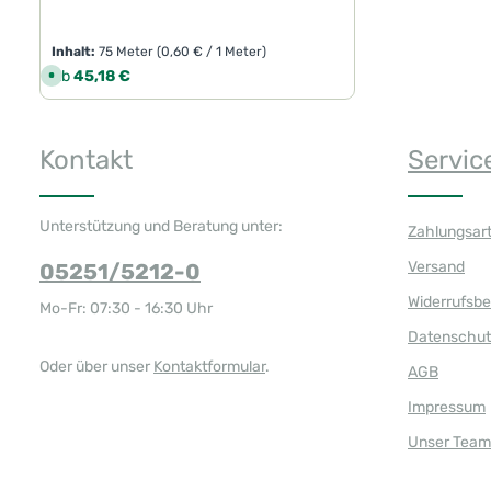
Inhalt:
75 Meter
(0,60 € / 1 Meter)
Regulärer Preis:
Ab
45,18 €
S
o
f
o
r
t
Kontakt
Servic
v
e
r
f
ü
g
Unterstützung und Beratung unter:
Zahlungsar
b
a
r
Versand
05251/5212-0
,
L
i
Widerrufsb
Mo-Fr: 07:30 - 16:30 Uhr
e
f
Datenschut
e
r
z
Oder über unser
Kontaktformular
.
AGB
e
i
t
Impressum
:
1
Unser Team
-
3
T
a