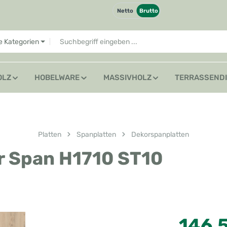
Netto
Brutto
le Kategorien
OLZ
HOBELWARE
MASSIVHOLZ
TERRASSEND
Platten
Spanplatten
Dekorspanplatten
r Span H1710 ST10
Regulärer Preis
146,