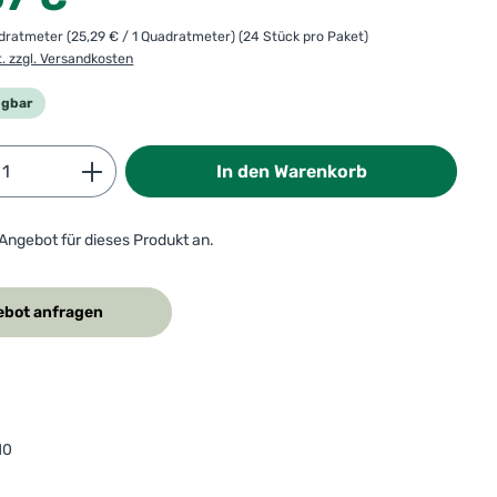
adratmeter
(25,29 € / 1 Quadratmeter)
(24 Stück pro Paket)
t. zzgl. Versandkosten
ügbar
Anzahl: Gib den gewünschten Wert ein od
In den Warenkorb
 Angebot für dieses Produkt an.
bot anfragen
10