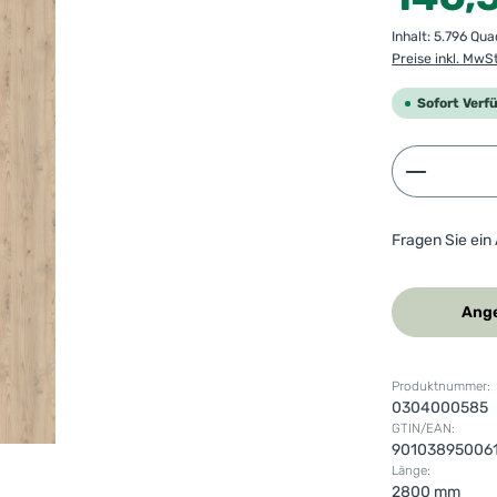
Inhalt:
5.796 Qu
Preise inkl. MwS
Sofort Verf
Produkt 
Fragen Sie ein
Ange
Produktnummer:
0304000585
GTIN/EAN:
90103895006
Länge:
2800 mm