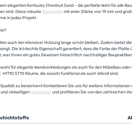
nem eleganten Kentucky Chestnut Sand – die perfekte Wahl für alle B
en sind. Diese robuste
Spanplatte
mit einer Stärke von 19 mm und gr
rme in jedes Projekt.
Sie?
iten auch bei intensiver Nutzung lange schön bleiben. Zudem bietet die
gt. Die lichtechte Eigenschaft garantiert, dass die Farbe der Platte 
, was Ihnen ein gutes Gewissen hinsichtlich nachhaltiger Baupraktike
wohl für elegante Wandverkleidungen als auch für den Möbelbau oder kr
e
H1710 ST10 Räume, die sowohl funktional als auch stilvoll sind.
en Qualität zu bereichern! Kontaktieren Sie uns für weitere Information
und vielseitigen
Spanplatte
und profitieren Sie von den zahlreichen Vort
chichtstoffe
A