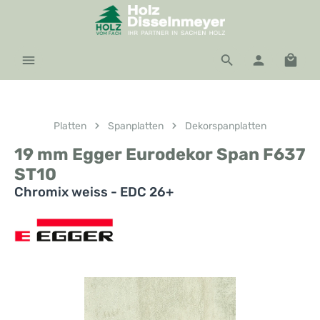
Zum Hauptinhalt springen
Waren
Platten
Spanplatten
Dekorspanplatten
19 mm Egger Eurodekor Span F637
ST10
Chromix weiss - EDC 26+
Bildergalerie überspringen