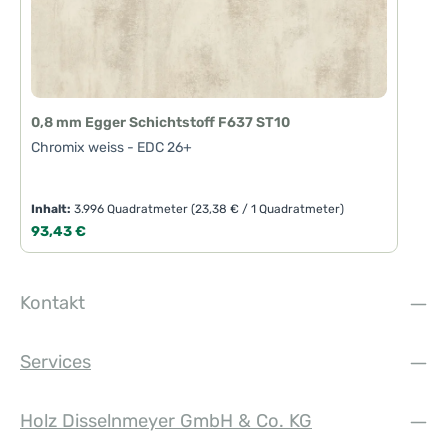
0,8 mm Egger Schichtstoff F637 ST10
Chromix weiss - EDC 26+
Inhalt:
3.996 Quadratmeter
(23,38 € / 1 Quadratmeter)
Regulärer Preis:
93,43 €
Kontakt
Services
Holz Disselnmeyer GmbH & Co. KG