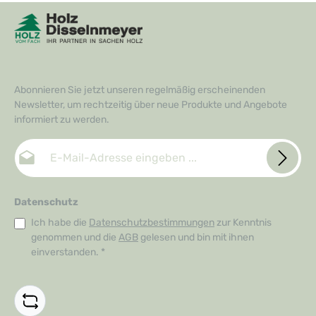
Abonnieren Sie jetzt unseren regelmäßig erscheinenden
Newsletter, um rechtzeitig über neue Produkte und Angebote
informiert zu werden.
E-Mail-Adresse*
Datenschutz
Ich habe die
Datenschutzbestimmungen
zur Kenntnis
genommen und die
AGB
gelesen und bin mit ihnen
einverstanden.
*