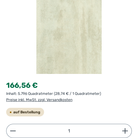
Regulärer Preis:
166,56 €
Inhalt:
5.796 Quadratmeter
(28,74 € / 1 Quadratmeter)
Preise inkl. MwSt. zzgl. Versandkosten
auf Bestellung
Produkt Anzahl: Gib den gewünschten Wert ein ode