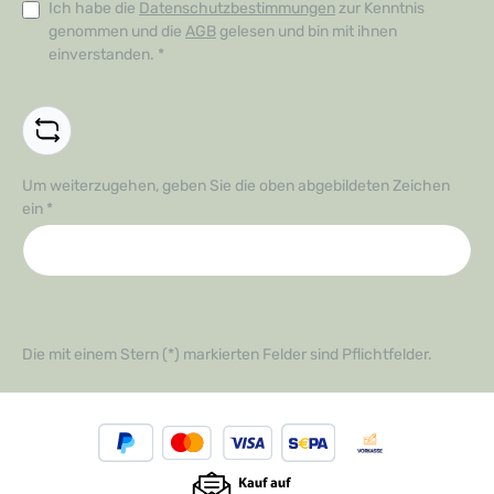
Ich habe die
Datenschutzbestimmungen
zur Kenntnis
genommen und die
AGB
gelesen und bin mit ihnen
einverstanden.
*
Um weiterzugehen, geben Sie die oben abgebildeten Zeichen
ein
*
Die mit einem Stern (*) markierten Felder sind Pflichtfelder.