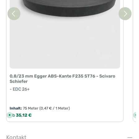
a
g
e
0,8/23 mm Egger ABS-Kante F235 ST76 - Scivaro
Schiefer
- EDC 26+
Inhalt:
75 Meter
(0,47 € / 1 Meter)
I
Regulärer Preis:
R
Ab
35,12 €
S
S
o
o
f
f
o
o
r
r
t
t
Kontakt
v
v