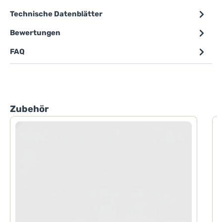
Technische Datenblätter
Bewertungen
FAQ
Produktgalerie überspringen
Zubehör
2
S
-