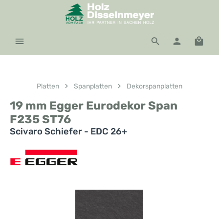
Zum Hauptinhalt springen
Waren
Platten
Spanplatten
Dekorspanplatten
19 mm Egger Eurodekor Span
F235 ST76
Scivaro Schiefer - EDC 26+
Bildergalerie überspringen