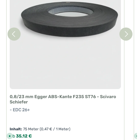
0,8/23 mm Egger ABS-Kante F235 ST76 - Scivaro
Schiefer
- EDC 26+
Inhalt:
75 Meter
(0,47 € / 1 Meter)
I
Regulärer Preis:
R
Ab
35,12 €
S
S
o
o