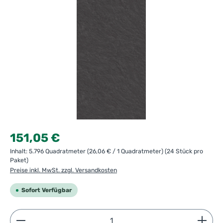
Regulärer Preis:
151,05 €
Inhalt:
5.796 Quadratmeter
(26,06 € / 1 Quadratmeter)
(24 Stück pro
Paket)
Preise inkl. MwSt. zzgl. Versandkosten
Sofort Verfügbar
Produkt Anzahl: Gib den gewünschten Wert ein ode