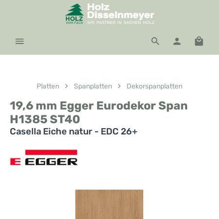
Zum Hauptinhalt springen
Waren
Platten
Spanplatten
Dekorspanplatten
19,6 mm Egger Eurodekor Span
H1385 ST40
Casella Eiche natur - EDC 26+
Bildergalerie überspringen