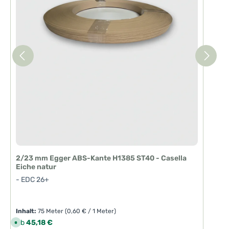
2/23 mm Egger ABS-Kante H1385 ST40 - Casella
Eiche natur
- EDC 26+
Inhalt:
75 Meter
(0,60 € / 1 Meter)
Regulärer Preis:
Ab
45,18 €
S
o