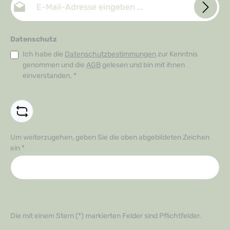
Datenschutz
Ich habe die
Datenschutzbestimmungen
zur Kenntnis
genommen und die
AGB
gelesen und bin mit ihnen
einverstanden.
*
Um weiterzugehen, geben Sie die oben abgebildeten Zeichen
ein
*
Die mit einem Stern (*) markierten Felder sind Pflichtfelder.