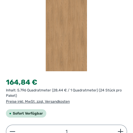
Regulärer Preis:
164,84 €
Inhalt:
5.796 Quadratmeter
(28,44 € / 1 Quadratmeter)
(24 Stück pro
Paket)
Preise inkl. MwSt. zzgl. Versandkosten
Sofort Verfügbar
Produkt Anzahl: Gib den gewünschten Wert ein ode