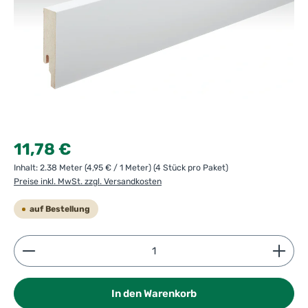
Regulärer Preis:
11,78 €
Inhalt:
2.38 Meter
(4,95 € / 1 Meter)
(4 Stück pro Paket)
Preise inkl. MwSt. zzgl. Versandkosten
auf Bestellung
Produkt Anzahl: Gib den gewünschten Wert ein ode
In den Warenkorb