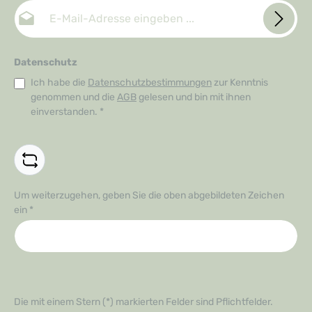
E-Mail-Adresse*
Datenschutz
Ich habe die
Datenschutzbestimmungen
zur Kenntnis
genommen und die
AGB
gelesen und bin mit ihnen
einverstanden.
*
Um weiterzugehen, geben Sie die oben abgebildeten Zeichen
ein
*
Die mit einem Stern (*) markierten Felder sind Pflichtfelder.