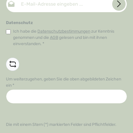
Datenschutz
Ich habe die
Datenschutzbestimmungen
zur Kenntnis
genommen und die
AGB
gelesen und bin mit ihnen
einverstanden.
*
Um weiterzugehen, geben Sie die oben abgebildeten Zeichen
ein
*
Die mit einem Stern (*) markierten Felder sind Pflichtfelder.