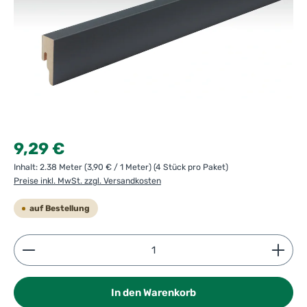
Regulärer Preis:
9,29 €
Inhalt:
2.38 Meter
(3,90 € / 1 Meter)
(4 Stück pro Paket)
Preise inkl. MwSt. zzgl. Versandkosten
auf Bestellung
Produkt Anzahl: Gib den gewünschten Wert ein ode
In den Warenkorb