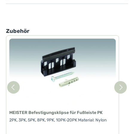
Produktgalerie überspringen
Zubehör
MEISTER Befestigungsklipse für Fußleiste PK
2PK, 3PK, 5PK, 8PK, 9PK, 10PK-20PK Material: Nylon