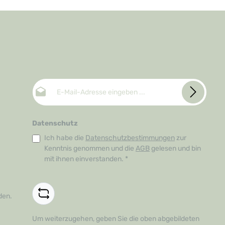
E-Mail-Adresse*
Datenschutz
Ich habe die
Datenschutzbestimmungen
zur
Kenntnis genommen und die
AGB
gelesen und bin
mit ihnen einverstanden.
*
den.
Um weiterzugehen, geben Sie die oben abgebildeten