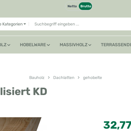
Netto
Brutto
le Kategorien
OLZ
HOBELWARE
MASSIVHOLZ
TERRASSEND
Bauholz
Dachlatten
gehobelte
lisiert KD
Regulärer Preis
32,7