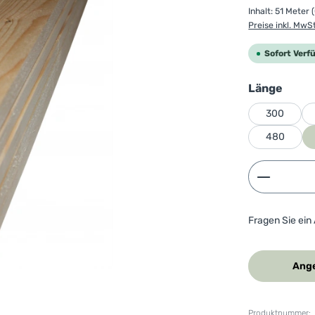
Inhalt:
51 Meter
Preise inkl. MwS
Sofort Verf
ausw
Länge
300
480
Produkt 
Fragen Sie ein
Ange
Produktnummer: