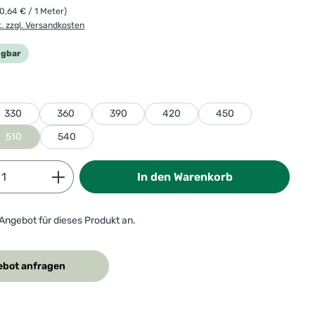
(0,64 € / 1 Meter)
t. zzgl. Versandkosten
ügbar
ählen
330
360
390
420
450
510
540
Anzahl: Gib den gewünschten Wert ein od
In den Warenkorb
 Angebot für dieses Produkt an.
bot anfragen