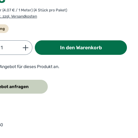
er
(4,07 € / 1 Meter)
(4 Stück pro Paket)
t. zzgl. Versandkosten
ung
Anzahl: Gib den gewünschten Wert ein od
In den Warenkorb
 Angebot für dieses Produkt an.
bot anfragen
60