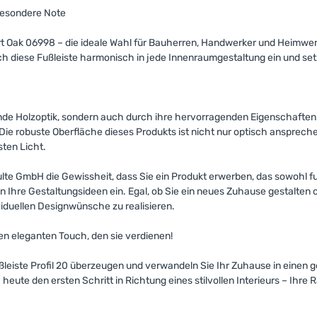
 besondere Note
t Oak 06998 – die ideale Wahl für Bauherren, Handwerker und Heimwerker
diese Fußleiste harmonisch in jede Innenraumgestaltung ein und setz
hende Holzoptik, sondern auch durch ihre hervorragenden Eigenschafte
 robuste Oberfläche dieses Produkts ist nicht nur optisch ansprechend
ten Licht.
lte GmbH die Gewissheit, dass Sie ein Produkt erwerben, das sowohl funk
Ihre Gestaltungsideen ein. Egal, ob Sie ein neues Zuhause gestalten od
viduellen Designwünsche zu realisieren.
en eleganten Touch, den sie verdienen!
ußleiste Profil 20 überzeugen und verwandeln Sie Ihr Zuhause in einen
heute den ersten Schritt in Richtung eines stilvollen Interieurs – Ihr