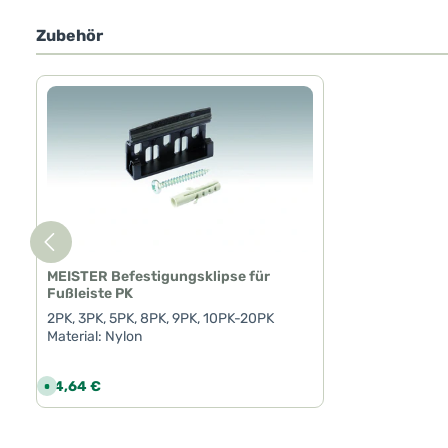
Zubehör
Produktgalerie überspringen
MEISTER Befestigungsklipse für
Fußleiste PK
2PK, 3PK, 5PK, 8PK, 9PK, 10PK-20PK
Material: Nylon
Regulärer Preis:
14,64 €
S
o
f
o
r
Produkt Anzahl: Gib den gewünschte
t