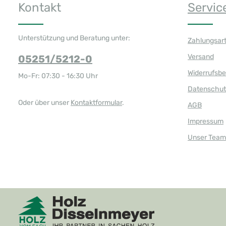
Kontakt
Servic
v
e
r
f
ü
g
Unterstützung und Beratung unter:
Zahlungsar
b
a
r
Versand
05251/5212-0
,
L
i
Widerrufsb
Mo-Fr: 07:30 - 16:30 Uhr
e
f
Datenschut
e
r
z
Oder über unser
Kontaktformular
.
AGB
e
i
t
Impressum
:
1
Unser Team
-
3
T
a
g
e