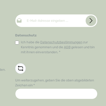
E-Mail-Adresse*
Datenschutz
Ich habe die
Datenschutzbestimmungen
zur
Kenntnis genommen und die
AGB
gelesen und bin
mit ihnen einverstanden.
*
den.
Um weiterzugehen, geben Sie die oben abgebildeten
Zeichen ein
*