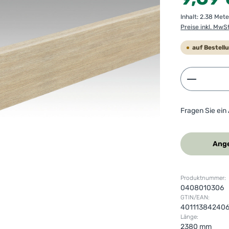
Inhalt:
2.38 Met
Preise inkl. MwS
auf Bestell
Produkt 
Fragen Sie ein
Ange
Produktnummer:
0408010306
GTIN/EAN:
40111384240
Länge:
2380 mm