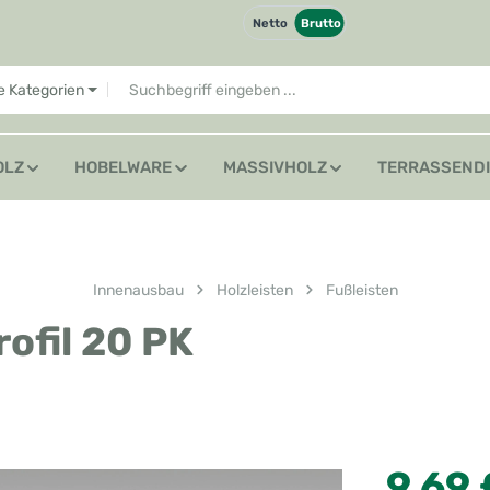
Netto
Brutto
le Kategorien
OLZ
HOBELWARE
MASSIVHOLZ
TERRASSEND
Innenausbau
Holzleisten
Fußleisten
ofil 20 PK
Regulärer Preis
9,69 