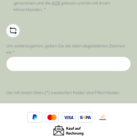
genommen und die
AGB
gelesen und bin mit ihnen
einverstanden.
*
Um weiterzugehen, geben Sie die oben abgebildeten Zeichen
ein
*
Die mit einem Stern (*) markierten Felder sind Pflichtfelder.