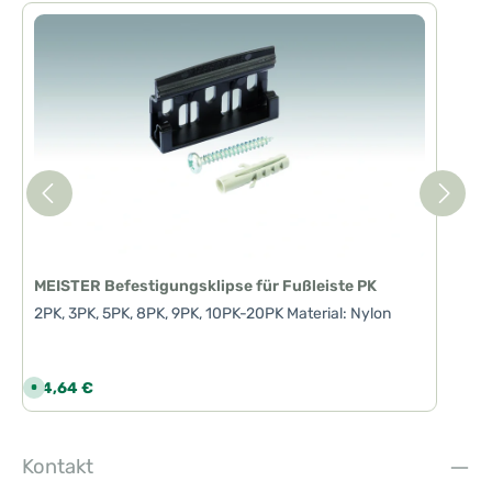
MEISTER Befestigungsklipse für Fußleiste PK
2PK, 3PK, 5PK, 8PK, 9PK, 10PK-20PK Material: Nylon
Regulärer Preis:
14,64 €
S
o
f
o
r
t
Kontakt
v
e