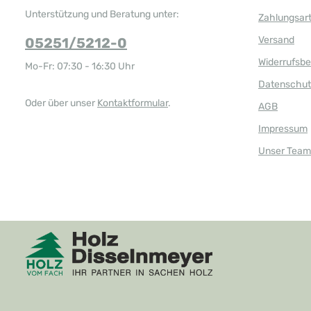
ü
g
Unterstützung und Beratung unter:
Zahlungsar
b
a
r
Versand
05251/5212-0
,
L
i
Widerrufsb
Mo-Fr: 07:30 - 16:30 Uhr
e
f
Datenschut
e
r
z
Oder über unser
Kontaktformular
.
AGB
e
i
t
Impressum
:
1
Unser Team
-
3
T
a
g
e