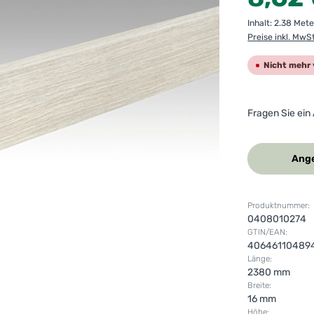
Inhalt:
2.38 Met
Preise inkl. MwS
Nicht mehr 
Fragen Sie ein
Ange
Produktnummer:
0408010274
GTIN/EAN:
40646110489
Länge:
2380 mm
Breite:
16 mm
Höhe: