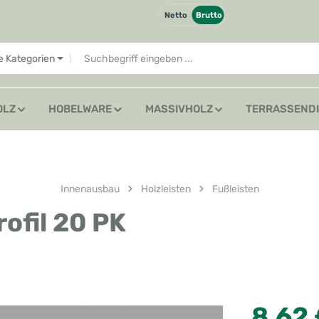
Netto
Brutto
le Kategorien
OLZ
HOBELWARE
MASSIVHOLZ
TERRASSEND
Innenausbau
Holzleisten
Fußleisten
ofil 20 PK
Regulärer Preis
8,62