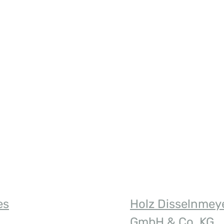
n Wert ein oder benutze die Schaltfläch
es
Holz Disselnmey
GmbH & Co. KG