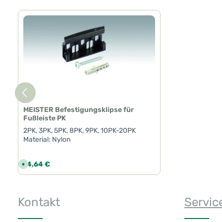
Produktgalerie überspringen
MEISTER Befestigungsklipse für
Fußleiste PK
2PK, 3PK, 5PK, 8PK, 9PK, 10PK-20PK
Material: Nylon
Regulärer Preis:
14,64 €
S
o
f
o
r
Produkt Anzahl: Gib den gewünschte
t
Kontakt
Servic
v
e
r
f