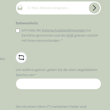
E-Mail-Adresse*
Datenschutz
Ich habe die
Datenschutzbestimmungen
zur
Kenntnis genommen und die
AGB
gelesen und bin
mit ihnen einverstanden.
*
den.
Um weiterzugehen, geben Sie die oben abgebildeten
Zeichen ein
*
Die mit einem Stern (*) markierten Felder sind