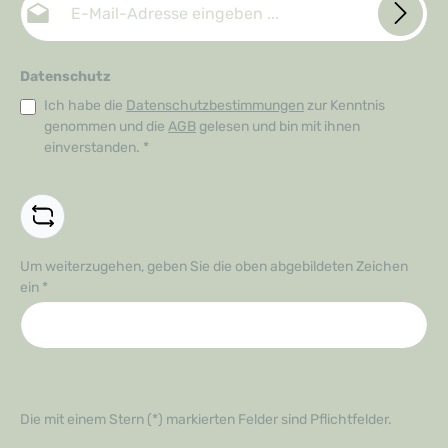
Datenschutz
Ich habe die
Datenschutzbestimmungen
zur Kenntnis
genommen und die
AGB
gelesen und bin mit ihnen
einverstanden.
*
Um weiterzugehen, geben Sie die oben abgebildeten Zeichen
ein
*
Die mit einem Stern (*) markierten Felder sind Pflichtfelder.