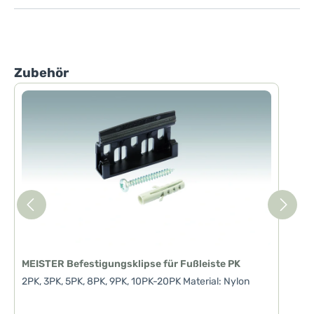
Produktgalerie überspringen
Zubehör
MEISTER Befestigungsklipse für Fußleiste PK
2PK, 3PK, 5PK, 8PK, 9PK, 10PK-20PK Material: Nylon