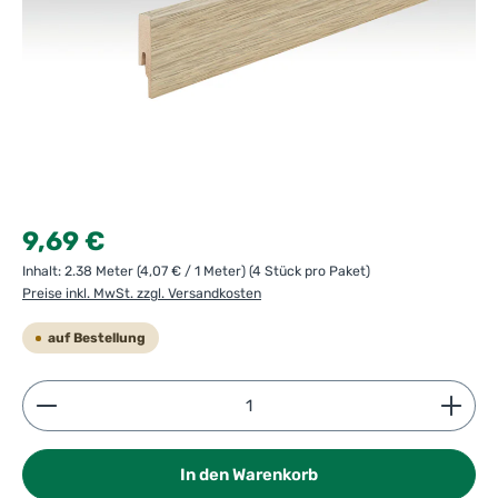
Regulärer Preis:
9,69 €
Inhalt:
2.38 Meter
(4,07 € / 1 Meter)
(4 Stück pro Paket)
Preise inkl. MwSt. zzgl. Versandkosten
auf Bestellung
Produkt Anzahl: Gib den gewünschten Wert ein ode
In den Warenkorb