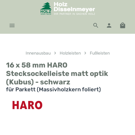
Zum Hauptinhalt springen
Waren
Innenausbau
Holzleisten
Fußleisten
16 x 58 mm HARO
Stecksockelleiste matt optik
(Kubus) - schwarz
für Parkett (Massivholzkern foliert)
Bildergalerie überspringen