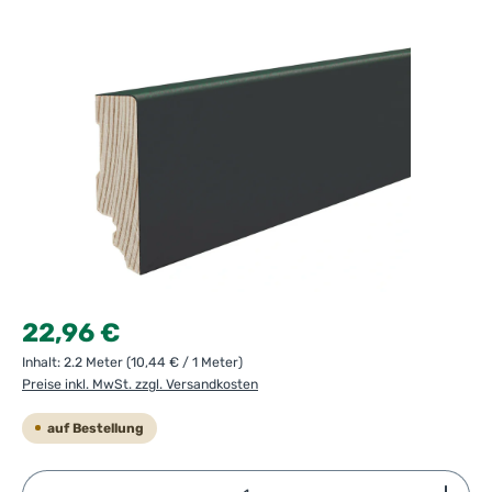
Regulärer Preis:
22,96 €
Inhalt:
2.2 Meter
(10,44 € / 1 Meter)
Preise inkl. MwSt. zzgl. Versandkosten
auf Bestellung
Produkt Anzahl: Gib den gewünschten Wert ein ode