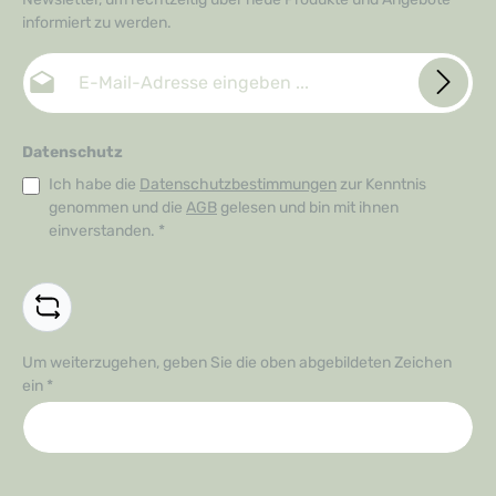
informiert zu werden.
E-Mail-Adresse*
Datenschutz
Ich habe die
Datenschutzbestimmungen
zur Kenntnis
genommen und die
AGB
gelesen und bin mit ihnen
einverstanden.
*
Um weiterzugehen, geben Sie die oben abgebildeten Zeichen
ein
*