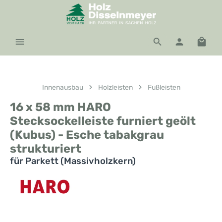
Zum Hauptinhalt springen
Waren
Innenausbau
Holzleisten
Fußleisten
16 x 58 mm HARO
Stecksockelleiste furniert geölt
(Kubus) - Esche tabakgrau
strukturiert
für Parkett (Massivholzkern)