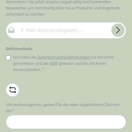
Abonnieren Sie jetzt unseren regelmäßig erscheinenden
Newsletter, um rechtzeitig über neue Produkte und Angebote
informiert zu werden.
E-Mail-Adresse*
Datenschutz
Ich habe die
Datenschutzbestimmungen
zur Kenntnis
genommen und die
AGB
gelesen und bin mit ihnen
einverstanden.
*
Um weiterzugehen, geben Sie die oben abgebildeten Zeichen
ein
*