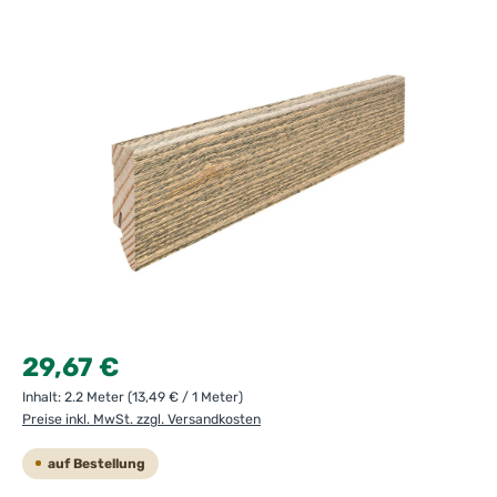
Bildergalerie überspringen
Regulärer Preis:
29,67 €
Inhalt:
2.2 Meter
(13,49 € / 1 Meter)
Preise inkl. MwSt. zzgl. Versandkosten
auf Bestellung