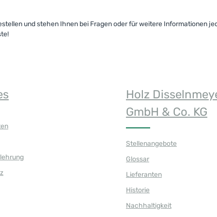
estellen und stehen Ihnen bei Fragen oder für weitere Informationen je
te!
es
Holz Disselnmey
GmbH & Co. KG
ten
Stellenangebote
elehrung
Glossar
z
Lieferanten
Historie
Nachhaltigkeit