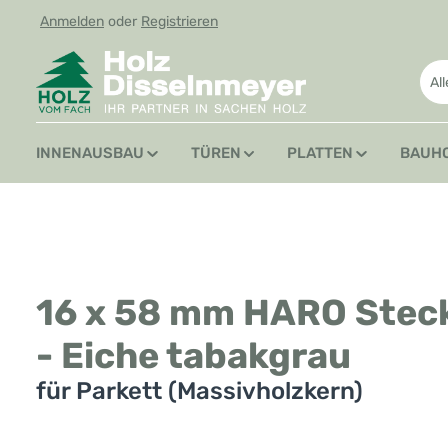
Anmelden
oder
Registrieren
 Hauptinhalt springen
Zur Suche springen
Zur Hauptnavigation springen
Al
INNENAUSBAU
TÜREN
PLATTEN
BAUH
16 x 58 mm HARO Stecks
- Eiche tabakgrau
für Parkett (Massivholzkern)