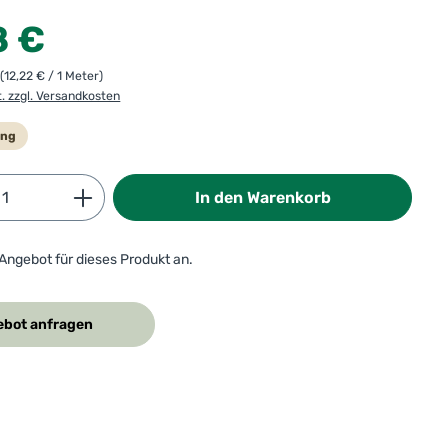
:
8 €
r
(12,22 € / 1 Meter)
t. zzgl. Versandkosten
ung
Anzahl: Gib den gewünschten Wert ein od
In den Warenkorb
 Angebot für dieses Produkt an.
bot anfragen