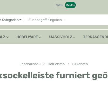
Netto
Brutto
le Kategorien
OLZ
HOBELWARE
MASSIVHOLZ
TERRASSEND
Innenausbau
Holzleisten
Fußleisten
ockelleiste furniert geö