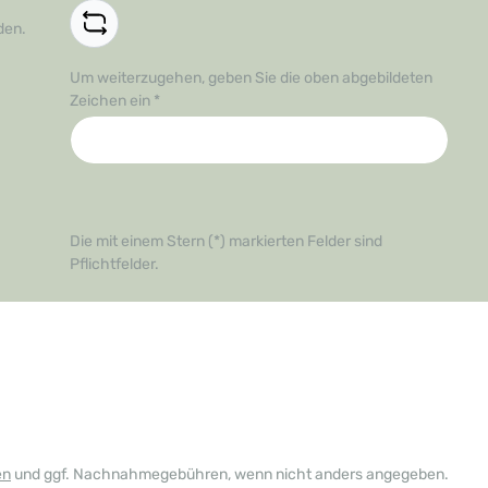
den.
Um weiterzugehen, geben Sie die oben abgebildeten
Zeichen ein
*
Die mit einem Stern (*) markierten Felder sind
Pflichtfelder.
en
und ggf. Nachnahmegebühren, wenn nicht anders angegeben.