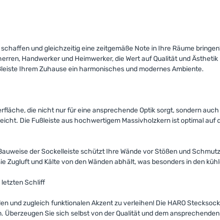
affen und gleichzeitig eine zeitgemäße Note in Ihre Räume bringen? D
uherren, Handwerker und Heimwerker, die Wert auf Qualität und Ästheti
ßleiste Ihrem Zuhause ein harmonisches und modernes Ambiente.
rfläche, die nicht nur für eine ansprechende Optik sorgt, sondern auc
eicht. Die Fußleiste aus hochwertigem Massivholzkern ist optimal auf 
e Bauweise der Sockelleiste schützt Ihre Wände vor Stößen und Schmut
sie Zugluft und Kälte von den Wänden abhält, was besonders in den kühl
letzten Schliff
en und zugleich funktionalen Akzent zu verleihen! Die HARO Stecksockel
Überzeugen Sie sich selbst von der Qualität und dem ansprechenden De