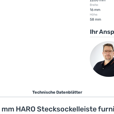
2200 mm
Breite:
16 mm
Höhe:
58 mm
Ihr Ans
Technische Datenblätter
 mm HARO Stecksockelleiste furnie