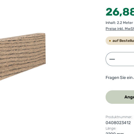
Regulärer Preis
26,8
Inhalt:
2.2 Mete
Preise inkl. MwS
auf Bestell
Produkt 
Fragen Sie ein
Ange
Produktnummer:
0408023412
Länge: