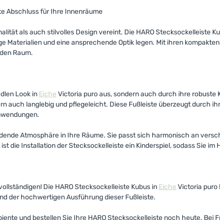
kte Abschluss für Ihre Innenräume
nalität als auch stilvolles Design vereint. Die HARO Stecksockelleiste K
e Materialien und eine ansprechende Optik legen. Mit ihren kompakt
jeden Raum.
edlen Look in
Eiche
Victoria puro aus, sondern auch durch ihre robuste 
ern auch langlebig und pflegeleicht. Diese Fußleiste überzeugt durch i
Anwendungen.
dende Atmosphäre in Ihre Räume. Sie passt sich harmonisch an verschi
t die Installation der Stecksockelleiste ein Kinderspiel, sodass Sie i
rvollständigen! Die HARO Stecksockelleiste Kubus in
Eiche
Victoria puro
t und der hochwertigen Ausführung dieser Fußleiste.
te und bestellen Sie Ihre HARO Stecksockelleiste noch heute. Bei Fr