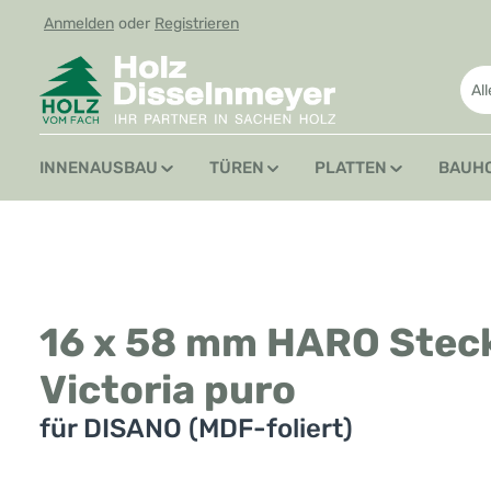
Anmelden
oder
Registrieren
 Hauptinhalt springen
Zur Suche springen
Zur Hauptnavigation springen
Al
INNENAUSBAU
TÜREN
PLATTEN
BAUH
16 x 58 mm HARO Stecks
Victoria puro
für DISANO (MDF-foliert)