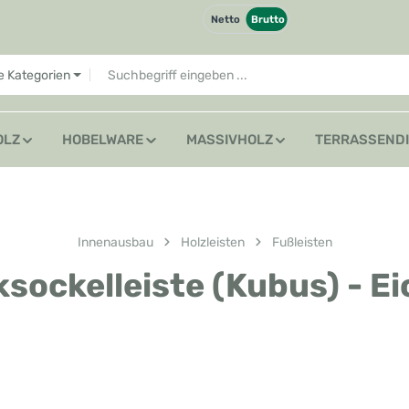
Netto
Brutto
le Kategorien
OLZ
HOBELWARE
MASSIVHOLZ
TERRASSEND
Innenausbau
Holzleisten
Fußleisten
ockelleiste (Kubus) - Ei