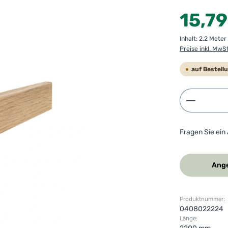
Regulärer Preis
15,79
Inhalt:
2.2 Mete
Preise inkl. MwS
auf Bestell
Produkt 
Fragen Sie ein
Ange
Produktnummer:
0408022224
Länge: