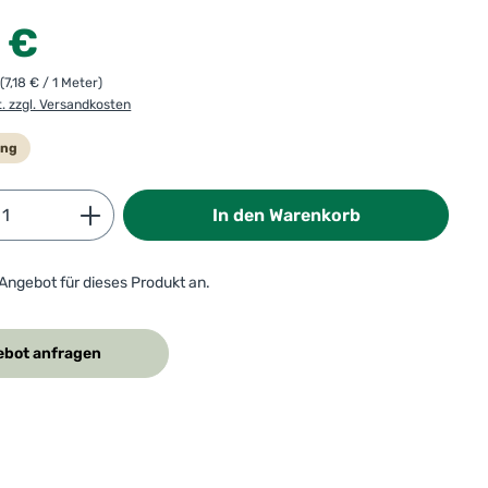
:
 €
r
(7,18 € / 1 Meter)
t. zzgl. Versandkosten
ung
Anzahl: Gib den gewünschten Wert ein od
In den Warenkorb
 Angebot für dieses Produkt an.
bot anfragen