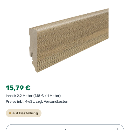
Regulärer Preis:
15,79 €
Inhalt:
2.2 Meter
(7,18 € / 1 Meter)
Preise inkl. MwSt. zzgl. Versandkosten
auf Bestellung
Produkt Anzahl: Gib den gewünschten Wert ein ode