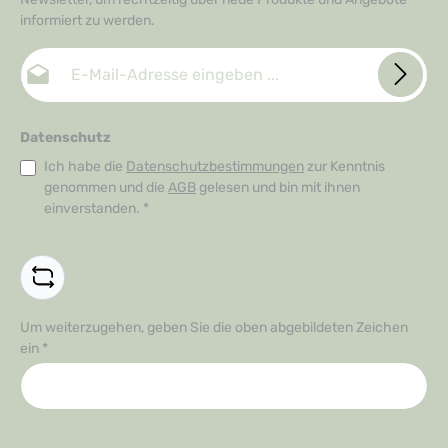
informiert zu werden.
E-Mail-Adresse*
Datenschutz
Ich habe die
Datenschutzbestimmungen
zur Kenntnis
genommen und die
AGB
gelesen und bin mit ihnen
einverstanden.
*
Um weiterzugehen, geben Sie die oben abgebildeten Zeichen
ein
*