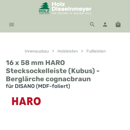
Zum Hauptinhalt springen
Waren
Innenausbau
Holzleisten
Fußleisten
16 x 58 mm HARO
Stecksockelleiste (Kubus) -
Berglärche cognacbraun
für DISANO (MDF-foliert)
Bildergalerie überspringen